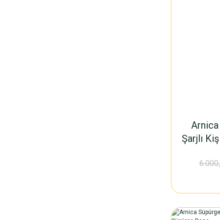
Arnica
Şarjlı K
6.000