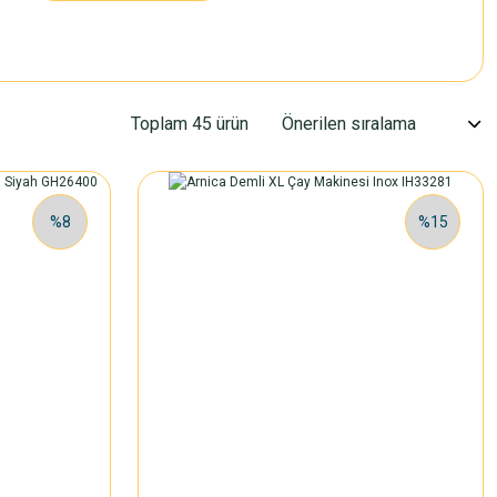
Toplam 45 ürün
%8
%15