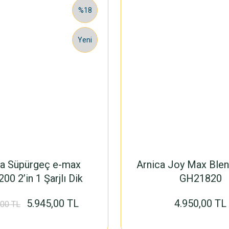
%18
Yeni
ca Süpürgeç e-max
Arnica Joy Max Blen
00 2’in 1 Şarjlı Dik
GH21820
Süpürge Rose
5.945,00 TL
4.950,00 TL
,00 TL