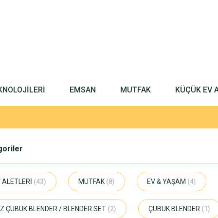
KNOLOJİLERİ
EMSAN
MUTFAK
KÜÇÜK EV 
egoriler
 ALETLERİ
(43)
MUTFAK
(8)
EV & YAŞAM
(4)
Z ÇUBUK BLENDER / BLENDER SET
(2)
ÇUBUK BLENDER
(1)