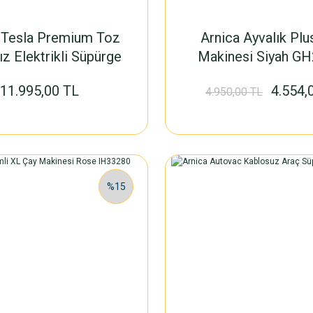
 Tesla Premium Toz
Arnica Ayvalık Plu
z Elektrikli Süpürge
Makinesi Siyah G
SİYAH- Rose
11.995,00 TL
4.554,
4.950,00 TL
%15