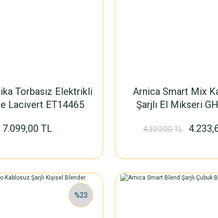
ka Torbasız Elektrikli
Arnica Smart Mix K
e Lacivert ET14465
Şarjlı El Mikseri 
7.099,00 TL
4.233,
4.320,00 TL
%23