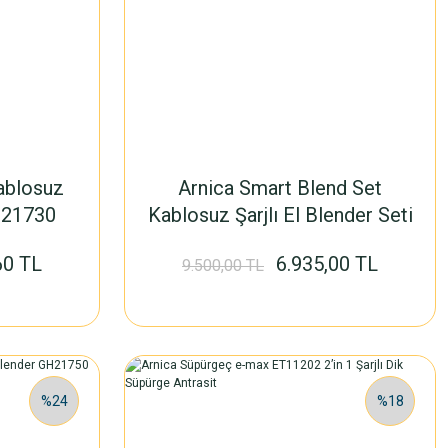
ablosuz
Arnica Smart Blend Set
GH21730
Kablosuz Şarjlı El Blender Seti
GH21720
60 TL
6.935,00 TL
9.500,00 TL
%24
%18