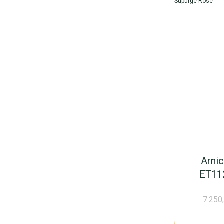
Arni
ET112
7.250