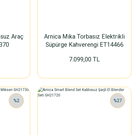
osuz Araç
Arnica Mika Torbasız Elektrikli
370
Süpürge Kahverengi ET14466
7.099,00 TL
%2
%27