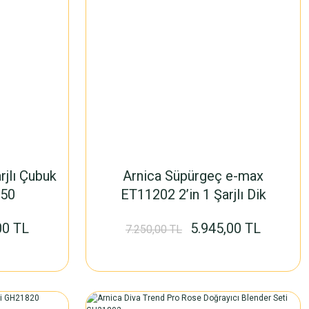
rjlı Çubuk
Arnica Süpürgeç e-max
750
ET11202 2’in 1 Şarjlı Dik
Süpürge Antrasit
00 TL
5.945,00 TL
7.250,00 TL