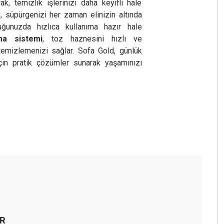
ak, temizlik işlerinizi daha keyifli hale
si, süpürgenizi her zaman elinizin altında
uğunuzda hızlıca kullanıma hazır hale
ma sistemi
, toz haznesini hızlı ve
temizlemenizi sağlar. Sofa Gold, günlük
 için pratik çözümler sunarak yaşamınızı
ER