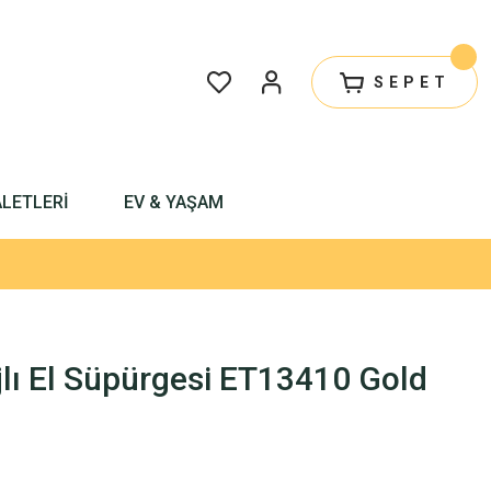
SEPET
ALETLERİ
EV & YAŞAM
jlı El Süpürgesi ET13410 Gold