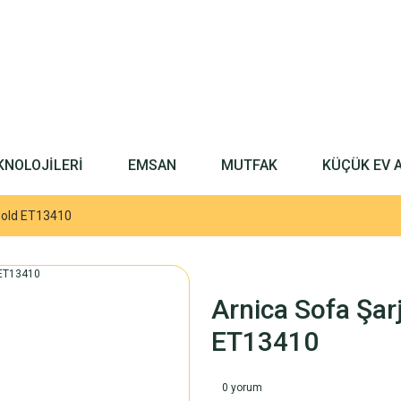
KNOLOJİLERİ
EMSAN
MUTFAK
KÜÇÜK EV 
 Gold ET13410
Arnica Sofa Şar
ET13410
0 yorum