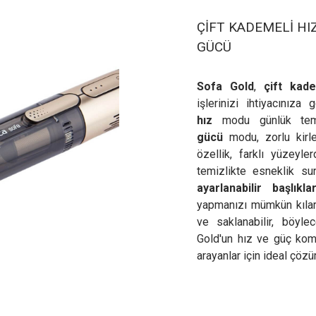
ÇİFT KADEMELİ HI
GÜCÜ
Sofa Gold
,
çift kad
işlerinizi ihtiyacınız
hız
modu günlük temi
gücü
modu, zorlu kirle
özellik, farklı yüzeyl
temizlikte esneklik s
ayarlanabilir başlıkla
yapmanızı mümkün kılar.
ve saklanabilir, böylec
Gold'un hız ve güç kom
arayanlar için ideal çöz