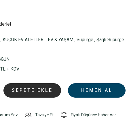
lerle!
,
KÜÇÜK EV ALETLERİ
,
EV & YAŞAM
,
Süpürge
,
Şarjlı Süpürge
SGJN
 TL + KDV
SEPETE EKLE
HEMEN AL
orum Yaz
Tavsiye Et
Fiyatı Düşünce Haber Ver