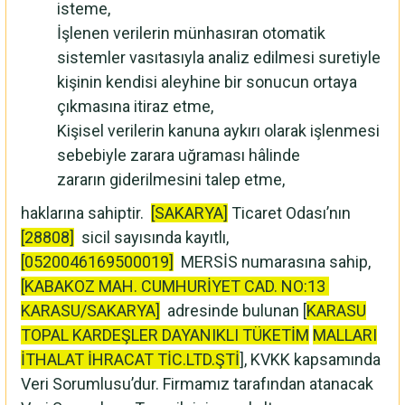
isteme,
İşlenen verilerin münhasıran otomatik
sistemler vasıtasıyla analiz edilmesi suretiyle
kişinin kendisi aleyhine bir sonucun ortaya
çıkmasına itiraz etme,
Kişisel verilerin kanuna aykırı olarak işlenmesi
sebebiyle zarara uğraması hâlinde
zararın giderilmesini talep etme,
haklarına sahiptir.
[SAKARYA]
Ticaret Odası’nın
[28808]
sicil sayısında kayıtlı,
[0520046169500019]
MERSİS numarasına sahip,
[KABAKOZ MAH. CUMHURİYET CAD. NO:13
KARASU/SAKARYA]
adresinde bulunan [
KARASU
TOPAL KARDEŞLER DAYANIKLI TÜKETİM
MALLARI
İTHALAT İHRACAT TİC.LTD.ŞTİ
], KVKK kapsamında
Veri Sorumlusu’dur. Firmamız tarafından atanacak