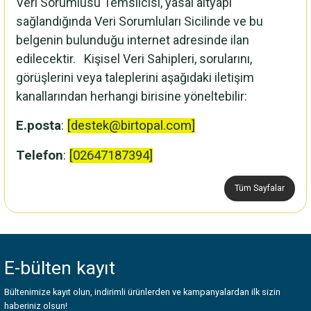
Veri Sorumlusu Temsilcisi, yasal altyapı
sağlandığında Veri Sorumluları Sicilinde ve bu
belgenin bulunduğu internet adresinde ilan
edilecektir. Kişisel Veri Sahipleri, sorularını,
görüşlerini veya taleplerini aşağıdaki iletişim
kanallarından herhangi birisine yöneltebilir:
E.posta
:
[destek@birtopal.com]
Telefon
:
[02647187394]
Tüm Sayfalar
E-bülten
kayıt
Bültenimize kayıt olun, indirimli ürünlerden ve kampanyalardan ilk sizin
haberiniz olsun!