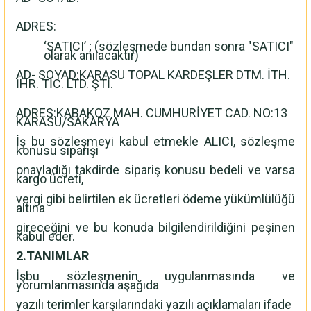
ADRES:
‘SATICI’ ; (sözleşmede bundan sonra "SATICI"
olarak anılacaktır)
AD- SOYAD:KARASU TOPAL KARDEŞLER DTM. İTH.
İHR. TİC. LTD. ŞTİ.
ADRES:KABAKOZ MAH. CUMHURİYET CAD. NO:13
KARASU/SAKARYA
İş bu sözleşmeyi kabul etmekle ALICI, sözleşme
konusu siparişi
onayladığı takdirde sipariş konusu bedeli ve varsa
kargo ücreti,
vergi gibi belirtilen ek ücretleri ödeme yükümlülüğü
altına
gireceğini ve bu konuda bilgilendirildiğini peşinen
kabul eder.
2.TANIMLAR
İşbu sözleşmenin uygulanmasında ve
yorumlanmasında aşağıda
yazılı terimler karşılarındaki yazılı açıklamaları ifade