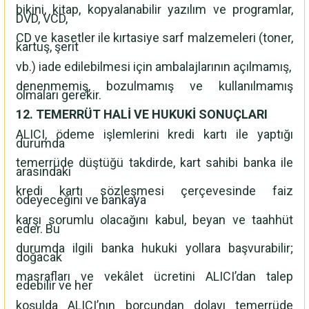
bikini, kitap, kopyalanabilir yazılım ve programlar,
DVD, VCD,
CD ve kasetler ile kırtasiye sarf malzemeleri (toner,
kartuş, şerit
vb.) iade edilebilmesi için ambalajlarının açılmamış,
denenmemiş, bozulmamış ve kullanılmamış
olmaları gerekir.
12. TEMERRÜT HALİ VE HUKUKİ SONUÇLARI
ALICI, ödeme işlemlerini kredi kartı ile yaptığı
durumda
temerrüde düştüğü takdirde, kart sahibi banka ile
arasındaki
kredi kartı sözleşmesi çerçevesinde faiz
ödeyeceğini ve bankaya
karşı sorumlu olacağını kabul, beyan ve taahhüt
eder. Bu
durumda ilgili banka hukuki yollara başvurabilir;
doğacak
masrafları ve vekâlet ücretini ALICI’dan talep
edebilir ve her
koşulda ALICI’nın borcundan dolayı temerrüde