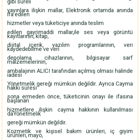
gibi süreli
yayınlara ilişkin mallar, Elektronik ortamda anında
ifa edilen
hizmetler veya tüketiciye anında teslim
edilen gayrimaddi mallar,ile ses veya görüntü
kayıtlarının, kitap,
dijital içerik, yazılım programlarının, veri
kaydedebilme ve veri
depolama cihazlarının, bilgisayar sarf
malzemelerinin,
ambalajının ALICI tarafından açılmış olması halinde
iadesi
Yönetmelik gereği mümkün değildir. Ayrıca Cayma
hakkı süresi
sona ermeden önce, tüketicinin onayı ile ifasına
başlanan
hizmetlere ilişkin cayma hakkının kullanılması
daYönetmelik
gereği mümkün değildir.
Kozmetik ve kişisel bakım ürünleri, iç giyim
ürünleri, mayo,