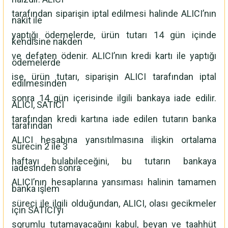
tarafından siparişin iptal edilmesi halinde ALICI’nın
nakit ile
yaptığı ödemelerde, ürün tutarı 14 gün içinde
kendisine nakden
ve defaten ödenir. ALICI’nın kredi kartı ile yaptığı
ödemelerde
ise, ürün tutarı, siparişin ALICI tarafından iptal
edilmesinden
sonra 14 gün içerisinde ilgili bankaya iade edilir.
ALICI, SATICI
tarafından kredi kartına iade edilen tutarın banka
tarafından
ALICI hesabına yansıtılmasına ilişkin ortalama
sürecin 2 ile 3
haftayı bulabileceğini, bu tutarın bankaya
iadesinden sonra
ALICI’nın hesaplarına yansıması halinin tamamen
banka işlem
süreci ile ilgili olduğundan, ALICI, olası gecikmeler
için SATICI’yı
sorumlu tutamayacağını kabul, beyan ve taahhüt