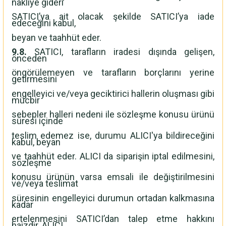
nakliye gideri
SATICI’ya ait olacak şekilde SATICI’ya iade
edeceğini kabul,
beyan ve taahhüt eder.
9.8.
SATICI, tarafların iradesi dışında gelişen,
önceden
öngörülemeyen ve tarafların borçlarını yerine
getirmesini
engelleyici ve/veya geciktirici hallerin oluşması gibi
mücbir
sebepler halleri nedeni ile sözleşme konusu ürünü
süresi içinde
teslim edemez ise, durumu ALICI'ya bildireceğini
kabul, beyan
ve taahhüt eder. ALICI da siparişin iptal edilmesini,
sözleşme
konusu ürünün varsa emsali ile değiştirilmesini
ve/veya teslimat
süresinin engelleyici durumun ortadan kalkmasına
kadar
ertelenmesini SATICI’dan talep etme hakkını
haizdir. ALICI