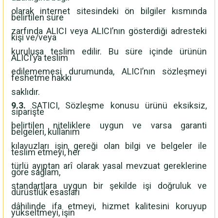
olarak internet sitesindeki ön bilgiler kısmında
belirtilen süre
zarfında ALICI veya ALICI’nın gösterdiği adresteki
kişi ve/veya
kuruluşa teslim edilir. Bu süre içinde ürünün
ALICI’ya teslim
edilememesi durumunda, ALICI’nın sözleşmeyi
feshetme hakkı
saklıdır.
9.3.
SATICI, Sözleşme konusu ürünü eksiksiz,
siparişte
belirtilen niteliklere uygun ve varsa garanti
belgeleri, kullanım
kılavuzları işin gereği olan bilgi ve belgeler ile
teslim etmeyi, her
türlü ayıptan arî olarak yasal mevzuat gereklerine
göre sağlam,
standartlara uygun bir şekilde işi doğruluk ve
dürüstlük esasları
dâhilinde ifa etmeyi, hizmet kalitesini koruyup
yükseltmeyi, işin