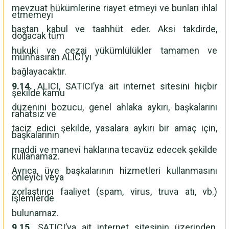
mevzuat hükümlerine riayet etmeyi ve bunları ihlal
etmemeyi
baştan kabul ve taahhüt eder. Aksi takdirde,
doğacak tüm
hukuki ve cezai yükümlülükler tamamen ve
münhasıran ALICI’yı
bağlayacaktır.
9.14.
ALICI, SATICI’ya ait internet sitesini hiçbir
şekilde kamu
düzenini bozucu, genel ahlaka aykırı, başkalarını
rahatsız ve
taciz edici şekilde, yasalara aykırı bir amaç için,
başkalarının
maddi ve manevi haklarına tecavüz edecek şekilde
kullanamaz.
Ayrıca, üye başkalarının hizmetleri kullanmasını
önleyici veya
zorlaştırıcı faaliyet (spam, virus, truva atı, vb.)
işlemlerde
bulunamaz.
9.15.
SATICI’ya ait internet sitesinin üzerinden,