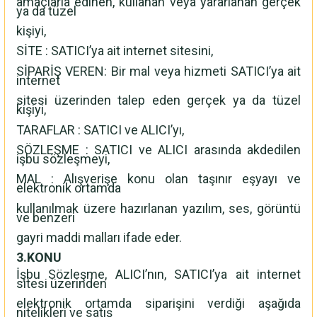
amaçlarla edinen, kullanan veya yararlanan gerçek
ya da tüzel
kişiyi,
SİTE : SATICI’ya ait internet sitesini,
SİPARİŞ VEREN: Bir mal veya hizmeti SATICI’ya ait
internet
sitesi üzerinden talep eden gerçek ya da tüzel
kişiyi,
TARAFLAR : SATICI ve ALICI’yı,
SÖZLEŞME : SATICI ve ALICI arasında akdedilen
işbu sözleşmeyi,
MAL : Alışverişe konu olan taşınır eşyayı ve
elektronik ortamda
kullanılmak üzere hazırlanan yazılım, ses, görüntü
ve benzeri
gayri maddi malları ifade eder.
3.KONU
İşbu Sözleşme, ALICI’nın, SATICI’ya ait internet
sitesi üzerinden
elektronik ortamda siparişini verdiği aşağıda
nitelikleri ve satış