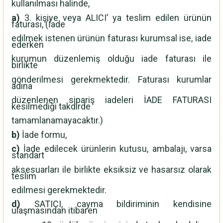
kullanılması halinde,
a)
3. kişiye veya ALICI’ ya teslim edilen ürünün
faturası, (İade
edilmek istenen ürünün faturası kurumsal ise, iade
ederken
kurumun düzenlemiş olduğu iade faturası ile
birlikte
gönderilmesi gerekmektedir. Faturası kurumlar
adına
düzenlenen sipariş iadeleri İADE FATURASI
kesilmediği takdirde
tamamlanamayacaktır.)
b)
İade formu,
c)
İade edilecek ürünlerin kutusu, ambalajı, varsa
standart
aksesuarları ile birlikte eksiksiz ve hasarsız olarak
teslim
edilmesi gerekmektedir.
d)
SATICI, cayma bildiriminin kendisine
ulaşmasından itibaren