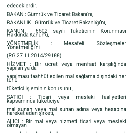
edeceklerdir.
BAKAN : Gümrük ve Ticaret Bakanı’nı,
BAKANLIK : Gümrük ve Ticaret Bakanlığı’nı,
KANUN : 6502 sayılı Tüketicinin Korunması
Hakkında Kanun’u,
YÖNETMELİK : Mesafeli Sözleşmeler
Yönetmeliği’ni
(RG:27.11.2014/29188)
HİZMET : Bir ücret veya menfaat karşılığında
yapılan ya da
yapılması taahhüt edilen mal sağlama dışındaki her
türlü
tüketici işleminin konusunu ,
SATICI : Ticari veya mesleki faaliyetleri
kapsamında tüketiciye
mal sunan veya mal sunan adına veya hesabına
hareket eden şirketi,
ALICI : Bir mal veya hizmeti ticari veya mesleki
olmayan