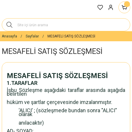
Anasayfa
Sayfalar
MESAFELİ SATIŞ SÖZLEŞMESİ
MESAFELİ SATIŞ SÖZLEŞMESİ
MESAFELİ SATIŞ SÖZLEŞMESİ
1.TARAFLAR
İşbu Sözleşme aşağıdaki taraflar arasında aşağıda
belirtilen
hüküm ve şartlar çerçevesinde imzalanmıştır.
‘ALICI’ ; (sözleşmede bundan sonra "ALICI"
olarak
anılacaktır)
AD- SOYAD: