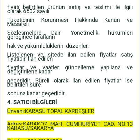
fiyatı belirtilen ürünün satışı ve teslimi ile ilgili
olarak 6502 sayılı
Tüketicinin Korunması Hakkında Kanun ve
Mesafeli
Sözleşmelere Dair Yönetmelik hükümleri
gereğince tarafların
hak ve yükümlülüklerini düzenler.
Listelenen ve sitede ilan edilen fiyatlar satış
fiyatıdır. İlan edilen
fiyatlar ve vaatler güncelleme yapılana ve
değiştirilene kadar
geçerlidir. Süreli olarak ilan edilen fiyatlar ise
belirtilen süre
sonuna kadar geçerlidir.
4. SATICI BİLGİLERİ
Ünvanı:KARASU TOPAL KARDEŞLER
Adres:KABAKOZ MAH. CUMHURİYET CAD. NO:13
KARASU/SAKARYA