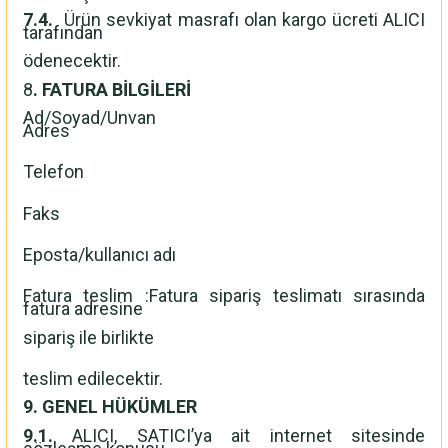
7.4.
Ürün sevkiyat masrafı olan kargo ücreti ALICI
tarafından
ödenecektir.
8
. FATURA BİLGİLERİ
Ad/Soyad/Unvan
Adres
Telefon
Faks
Eposta/kullanıcı adı
Fatura teslim :Fatura sipariş teslimatı sırasında
fatura adresine
sipariş ile birlikte
teslim edilecektir.
9. GENEL HÜKÜMLER
9.1.
ALICI, SATICI’ya ait internet sitesinde