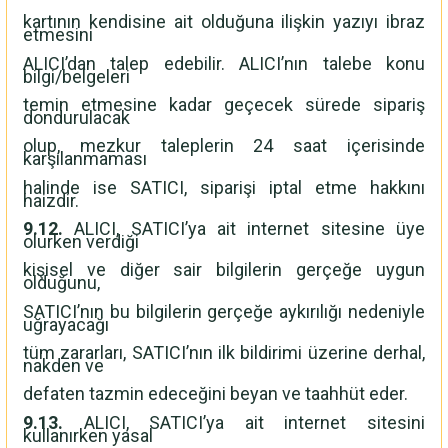
kartının kendisine ait olduğuna ilişkin yazıyı ibraz
etmesini
ALICI’dan talep edebilir. ALICI’nın talebe konu
bilgi/belgeleri
temin etmesine kadar geçecek sürede sipariş
dondurulacak
olup, mezkur taleplerin 24 saat içerisinde
karşılanmaması
halinde ise SATICI, siparişi iptal etme hakkını
haizdir.
9.12.
ALICI, SATICI’ya ait internet sitesine üye
olurken verdiği
kişisel ve diğer sair bilgilerin gerçeğe uygun
olduğunu,
SATICI’nın bu bilgilerin gerçeğe aykırılığı nedeniyle
uğrayacağı
tüm zararları, SATICI’nın ilk bildirimi üzerine derhal,
nakden ve
defaten tazmin edeceğini beyan ve taahhüt eder.
9.13.
ALICI, SATICI’ya ait internet sitesini
kullanırken yasal