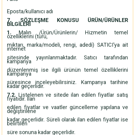
Eposta/kullanıcı adı
7. SÖZLEŞME KONUSU ÜRÜN/ÜRÜNLER
BİLGİLERİ
1.
Malın /Ürün/Ürünlerin/ Hizmetin temel
özelliklerini (türü,
miktarı, marka/modeli, rengi, adedi) SATICI’ya ait
internet
sitesinde yayınlanmaktadır. Satıcı tarafından
kampanya
düzenlenmiş ise ilgili ürünün temel özelliklerini
kampanya
süresince inceleyebilirsiniz. Kampanya tarihine
kadar geçerlidir.
7.2.
Listelenen ve sitede ilan edilen fiyatlar satış
fiyatıdır. İlan
edilen fiyatlar ve vaatler güncelleme yapılana ve
değiştirilene
kadar geçerlidir. Süreli olarak ilan edilen fiyatlar ise
belirtilen
süre sonuna kadar geçerlidir.