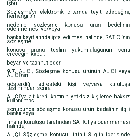
işbu
Sözleşme’yi elektronik ortamda teyit edeceğini,
herhangi bir
nedenle sözleşme konusu ürün bedelinin
ödenmemesi ve/veya
banka kayıtlarında iptal edilmesi halinde, SATICI’nın
sözleşme
konusu ürünü teslim yükümlülüğünün sona
ereceğini kabul,
beyan ve taahhüt eder.
9.7.
ALICI, Sözleşme konusu ürünün ALICI veya
ALICI’nın
gösterdiği adresteki kişi ve/veya kuruluşa
tesliminden sonra
ALICI'ya ait kredi kartının yetkisiz kişilerce haksız
kullanılması
sonucunda sözleşme konusu ürün bedelinin ilgili
banka veya
finans kuruluşu tarafından SATICI'ya ödenmemesi
halinde,
ALICI Sözleşme konusu ürünü 3 gün içerisinde