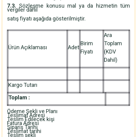
7.3.
Sözleşme konusu mal ya da hizmetin tüm
vergiler dâhil
satış fiyatı aşağıda gösterilmiştir.
Ara
Birim
Toplam
Ürün Açıklaması
Adet
Fiyatı
(KDV
Dahil)
Kargo Tutarı
Toplam :
Ödeme Şekli ve Planı
Teslimat Adresi
Teslim Edilecek kişi
Fatura Adresi
Sipariş Tarihi
Teslimat tarihi
Teslim şekli