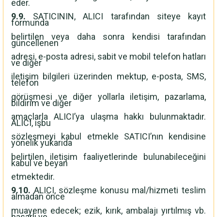
eder.
9.9.
SATICININ, ALICI tarafından siteye kayıt
formunda
belirtilen veya daha sonra kendisi tarafından
güncellenen
adresi, e-posta adresi, sabit ve mobil telefon hatları
ve diğer
iletişim bilgileri üzerinden mektup, e-posta, SMS,
telefon
görüşmesi ve diğer yollarla iletişim, pazarlama,
bildirim ve diğer
amaçlarla ALICI’ya ulaşma hakkı bulunmaktadır.
ALICI, işbu
sözleşmeyi kabul etmekle SATICI’nın kendisine
yönelik yukarıda
belirtilen iletişim faaliyetlerinde bulunabileceğini
kabul ve beyan
etmektedir.
9.10.
ALICI, sözleşme konusu mal/hizmeti teslim
almadan önce
muayene edecek; ezik, kırık, ambalajı yırtılmış vb.
hasarlı ve