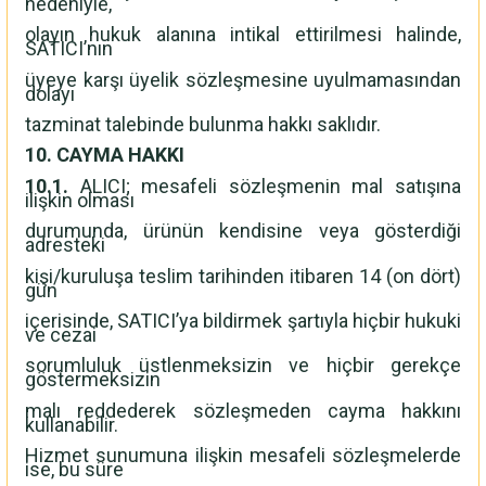
nedeniyle,
olayın hukuk alanına intikal ettirilmesi halinde,
SATICI’nın
üyeye karşı üyelik sözleşmesine uyulmamasından
dolayı
tazminat talebinde bulunma hakkı saklıdır.
10. CAYMA HAKKI
10.1.
ALICI; mesafeli sözleşmenin mal satışına
ilişkin olması
durumunda, ürünün kendisine veya gösterdiği
adresteki
kişi/kuruluşa teslim tarihinden itibaren 14 (on dört)
gün
içerisinde, SATICI’ya bildirmek şartıyla hiçbir hukuki
ve cezai
sorumluluk üstlenmeksizin ve hiçbir gerekçe
göstermeksizin
malı reddederek sözleşmeden cayma hakkını
kullanabilir.
Hizmet sunumuna ilişkin mesafeli sözleşmelerde
ise, bu süre