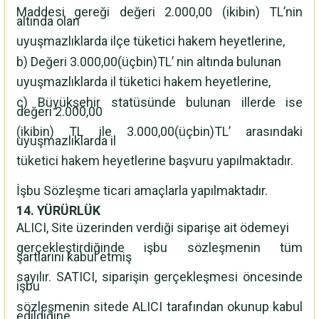
Maddesi gereği değeri 2.000,00 (ikibin) TL’nin
altında olan
uyuşmazlıklarda ilçe tüketici hakem heyetlerine,
b) Değeri 3.000,00(üçbin)TL’ nin altında bulunan
uyuşmazlıklarda il tüketici hakem heyetlerine,
c) Büyükşehir statüsünde bulunan illerde ise
değeri 2.000,00
(ikibin) TL ile 3.000,00(üçbin)TL’ arasındaki
uyuşmazlıklarda il
tüketici hakem heyetlerine başvuru yapılmaktadır.
İşbu Sözleşme ticari amaçlarla yapılmaktadır.
14. YÜRÜRLÜK
ALICI, Site üzerinden verdiği siparişe ait ödemeyi
gerçekleştirdiğinde işbu sözleşmenin tüm
şartlarını kabul etmiş
sayılır. SATICI, siparişin gerçekleşmesi öncesinde
işbu
sözleşmenin sitede ALICI tarafından okunup kabul
edildiğine