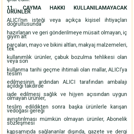
11. CAYMA HAKKI KULLANILAMAYACAK
ÜRÜNLER
ALICI’nın isteği veya açıkça kişisel ihtiyaçları
doğrultusunda
hazırlanan ve geri gönderilmeye müsait olmayan, iç
giyim alt
parçaları, mayo ve bikini altları, makyaj malzemeleri,
tek
kullanımlık ürünler, çabuk bozulma tehlikesi olan
veya son
kullanma tarihi geçme ihtimali olan mallar, ALICI’ya
teslim
edilmesinin ardından ALICI tarafından ambalajı
açıldığı takdirde
iade edilmesi sağlık ve hijyen açısından uygun
olmayan ürünler,
teslim edildikten sonra başka ürünlerle karışan
vedoğası gereği
ayrıştırılması mümkün olmayan ürünler, Abonelik
sözleşmesi
kapsamında sağlananlar dışında, gazete ve dergi