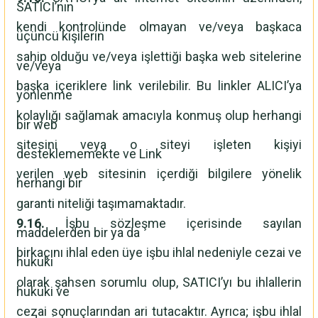
SATICI’nın
kendi kontrolünde olmayan ve/veya başkaca
üçüncü kişilerin
sahip olduğu ve/veya işlettiği başka web sitelerine
ve/veya
başka içeriklere link verilebilir. Bu linkler ALICI’ya
yönlenme
kolaylığı sağlamak amacıyla konmuş olup herhangi
bir web
sitesini veya o siteyi işleten kişiyi
desteklememekte ve Link
verilen web sitesinin içerdiği bilgilere yönelik
herhangi bir
garanti niteliği taşımamaktadır.
9.16.
İşbu sözleşme içerisinde sayılan
maddelerden bir ya da
birkaçını ihlal eden üye işbu ihlal nedeniyle cezai ve
hukuki
olarak şahsen sorumlu olup, SATICI’yı bu ihlallerin
hukuki ve
cezai sonuçlarından ari tutacaktır. Ayrıca; işbu ihlal