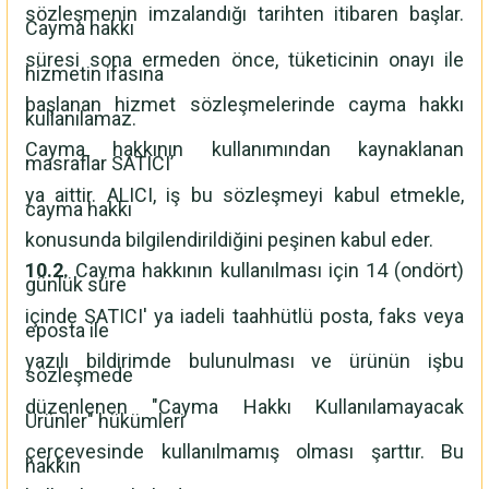
sözleşmenin imzalandığı tarihten itibaren başlar.
Cayma hakkı
süresi sona ermeden önce, tüketicinin onayı ile
hizmetin ifasına
başlanan hizmet sözleşmelerinde cayma hakkı
kullanılamaz.
Cayma hakkının kullanımından kaynaklanan
masraflar SATICI’
ya aittir. ALICI, iş bu sözleşmeyi kabul etmekle,
cayma hakkı
konusunda bilgilendirildiğini peşinen kabul eder.
10.2.
Cayma hakkının kullanılması için 14 (ondört)
günlük süre
içinde SATICI' ya iadeli taahhütlü posta, faks veya
eposta ile
yazılı bildirimde bulunulması ve ürünün işbu
sözleşmede
düzenlenen "Cayma Hakkı Kullanılamayacak
Ürünler" hükümleri
çerçevesinde kullanılmamış olması şarttır. Bu
hakkın