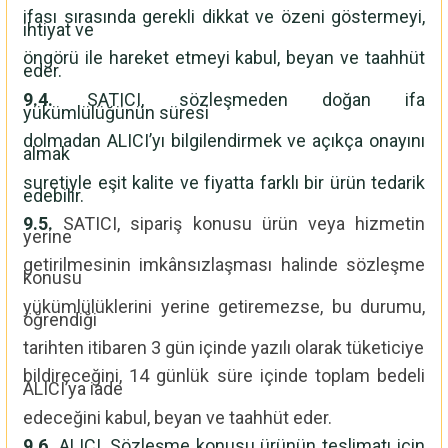
ifası sırasında gerekli dikkat ve özeni göstermeyi,
ihtiyat ve
öngörü ile hareket etmeyi kabul, beyan ve taahhüt
eder.
9.4.
SATICI, sözleşmeden doğan ifa
yükümlülüğünün süresi
dolmadan ALICI’yı bilgilendirmek ve açıkça onayını
almak
suretiyle eşit kalite ve fiyatta farklı bir ürün tedarik
edebilir.
9.5.
SATICI, sipariş konusu ürün veya hizmetin
yerine
getirilmesinin imkânsızlaşması halinde sözleşme
konusu
yükümlülüklerini yerine getiremezse, bu durumu,
öğrendiği
tarihten itibaren 3 gün içinde yazılı olarak tüketiciye
bildireceğini, 14 günlük süre içinde toplam bedeli
ALICI’ya iade
edeceğini kabul, beyan ve taahhüt eder.
9.6.
ALICI, Sözleşme konusu ürünün teslimatı için