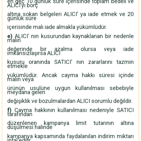
en geç 10 günlük süre içerisinde toplam bedeli ve
ALICI’yı borç
altına sokan belgeleri ALICI’ ya iade etmek ve 20
günlük süre
içerisinde malı iade almakla yükümlüdür.
e)
ALICI’ nın kusurundan kaynaklanan bir nedenle
malın
değerinde bir azalma olursa veya iade
imkânsızlaşırsa ALICI
kusuru oranında SATICI’ nın zararlarını tazmin
etmekle
yükümlüdür. Ancak cayma hakkı süresi içinde
malın veya
ürünün usulüne uygun kullanılması sebebiyle
meydana gelen
değişiklik ve bozulmalardan ALICI sorumlu değildir.
f)
Cayma hakkının kullanılması nedeniyle SATICI
tarafından
düzenlenen kampanya limit tutarının altına
düşülmesi halinde
kampanya kapsamında faydalanılan indirim miktarı
iptal edilir.