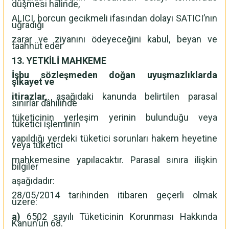
düşmesi halinde,
ALICI, borcun gecikmeli ifasından dolayı SATICI’nın
uğradığı
zarar ve ziyanını ödeyeceğini kabul, beyan ve
taahhüt eder
13. YETKİLİ MAHKEME
İşbu sözleşmeden doğan uyuşmazlıklarda
şikayet ve
itirazlar,
aşağıdaki kanunda belirtilen parasal
sınırlar dâhilinde
tüketicinin yerleşim yerinin bulunduğu veya
tüketici işleminin
yapıldığı yerdeki tüketici sorunları hakem heyetine
veya tüketici
mahkemesine yapılacaktır. Parasal sınıra ilişkin
bilgiler
aşağıdadır:
28/05/2014 tarihinden itibaren geçerli olmak
üzere:
a)
6502 sayılı Tüketicinin Korunması Hakkında
Kanun’un 68.