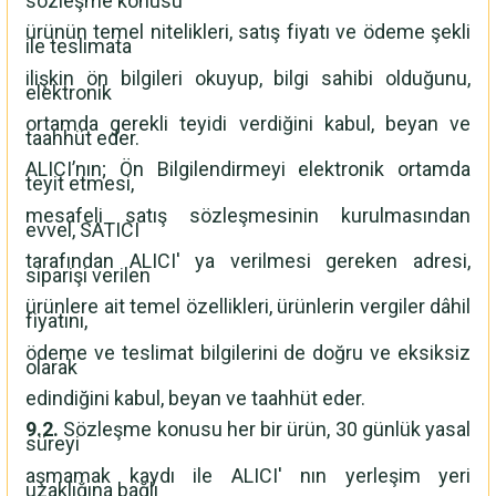
sözleşme konusu
ürünün temel nitelikleri, satış fiyatı ve ödeme şekli
ile teslimata
ilişkin ön bilgileri okuyup, bilgi sahibi olduğunu,
elektronik
ortamda gerekli teyidi verdiğini kabul, beyan ve
taahhüt eder.
ALICI’nın; Ön Bilgilendirmeyi elektronik ortamda
teyit etmesi,
mesafeli satış sözleşmesinin kurulmasından
evvel, SATICI
tarafından ALICI' ya verilmesi gereken adresi,
siparişi verilen
ürünlere ait temel özellikleri, ürünlerin vergiler dâhil
fiyatını,
ödeme ve teslimat bilgilerini de doğru ve eksiksiz
olarak
edindiğini kabul, beyan ve taahhüt eder.
9.2.
Sözleşme konusu her bir ürün, 30 günlük yasal
süreyi
aşmamak kaydı ile ALICI' nın yerleşim yeri
uzaklığına bağlı