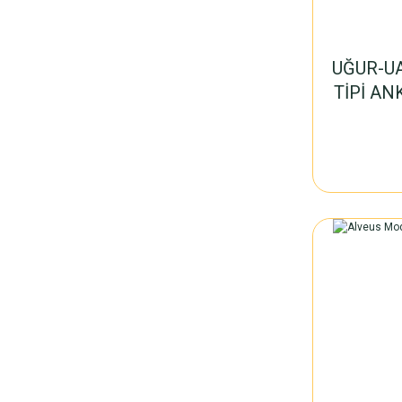
UĞUR-U
TİPİ A