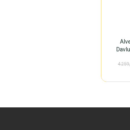
Alv
Davl
4.259