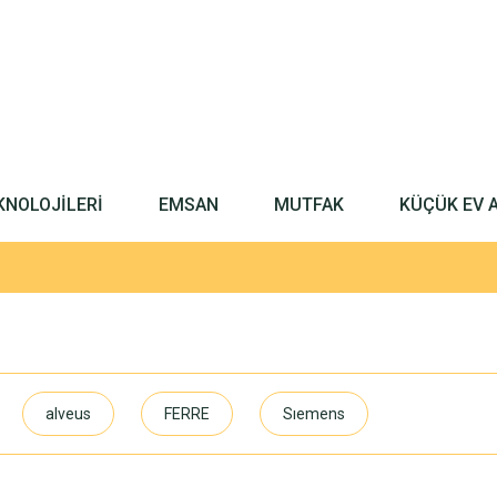
KNOLOJİLERİ
EMSAN
MUTFAK
KÜÇÜK EV 
alveus
FERRE
Sıemens