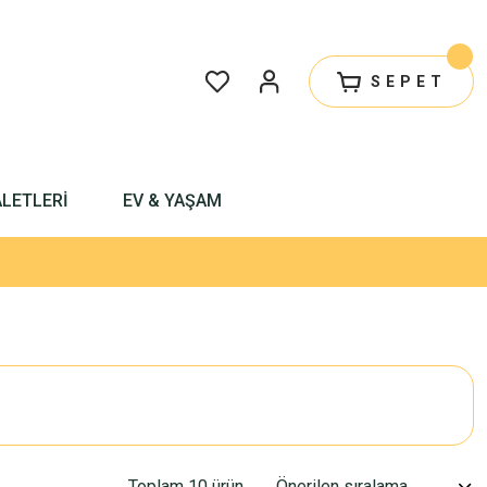
SEPET
ALETLERİ
EV & YAŞAM
Toplam 10 ürün