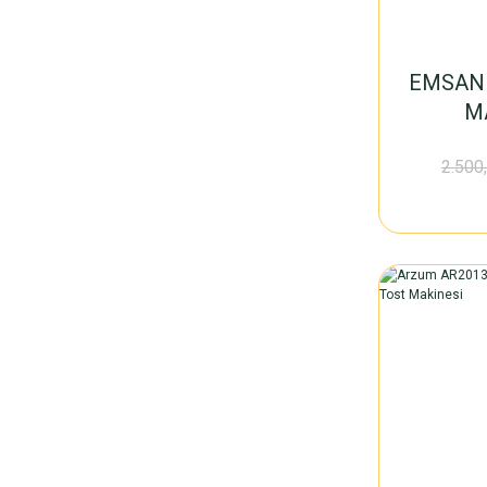
EMSAN 
M
2.500