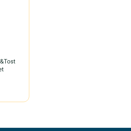
a&Tost
et