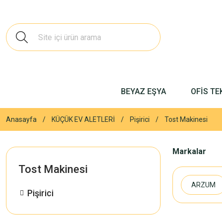
BEYAZ EŞYA
OFİS TE
Anasayfa
KÜÇÜK EV ALETLERİ
Pişirici
Tost Makinesi
Markalar
Tost Makinesi
ARZUM
Pişirici