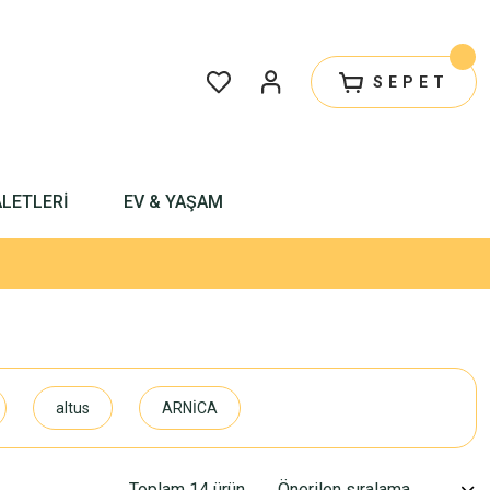
SEPET
ALETLERİ
EV & YAŞAM
altus
ARNİCA
Toplam 14 ürün