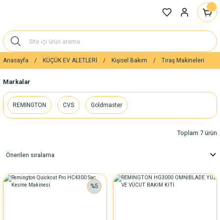
Anasayfa
KÜÇÜK EV ALETLERİ
Kişisel Bakım
Tıraş Makineleri
Markalar
REMİNGTON
CVS
Goldmaster
Toplam 7 ürün
%5