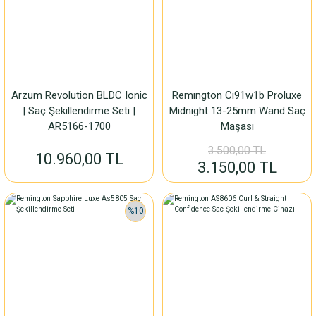
Arzum Revolution BLDC Ionic
Remıngton Cı91w1b Proluxe
| Saç Şekillendirme Seti |
Midnight 13-25mm Wand Saç
AR5166-1700
Maşası
3.500,00 TL
10.960,00 TL
3.150,00 TL
%10