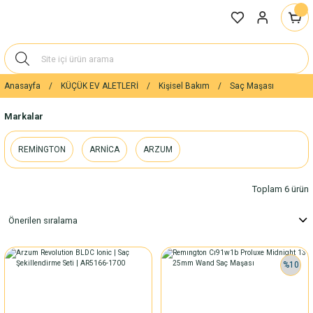
Anasayfa
KÜÇÜK EV ALETLERİ
Kişisel Bakım
Saç Maşası
Markalar
REMİNGTON
ARNİCA
ARZUM
Toplam 6 ürün
%10