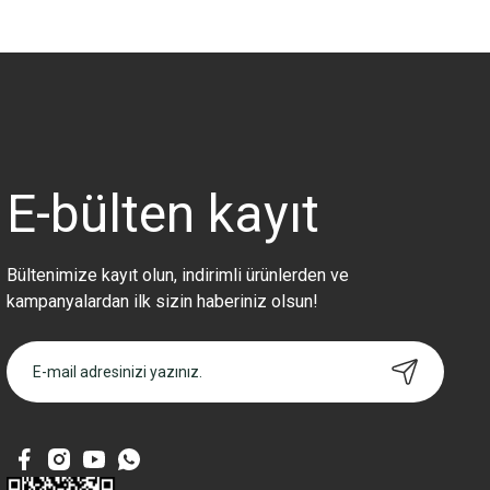
Bu ürünün fiyat bilgisi, resim, ürün açıklamalarında ve diğer konularda 
Görüş ve önerileriniz için teşekkür ederiz.
Ürün resmi kalitesiz, bozuk veya görüntülenemiyor.
Ürün açıklamasında eksik bilgiler bulunuyor.
Ürün bilgilerinde hatalar bulunuyor.
Ürün fiyatı diğer sitelerden daha pahalı.
E-bülten
kayıt
Bu ürüne benzer farklı alternatifler olmalı.
Bültenimize kayıt olun, indirimli ürünlerden ve
kampanyalardan ilk sizin haberiniz olsun!