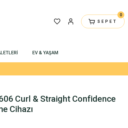
0
SEPET
ALETLERİ
EV & YAŞAM
06 Curl & Straight Confidence
me Cihazı