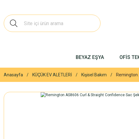
BEYAZ EŞYA
OFİS TE
Anasayfa
KÜÇÜK EV ALETLERİ
Kişisel Bakım
Remington A