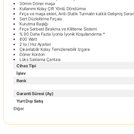
30mm Döner maşa
Kullanımı Kolay Çift Yönlü Döndürme
Fırça ve maşa ekleri, Anti-Statik Turmalin katkılı Gelişmiş Seram
Sert Düzleitirme Fırçası
Kurutma Başlığı
Fırça Serbest Bırakma ve Kilitleme Sistemi
% 90 Daha Fazla İyonla İyonik Koşullandırma *
800 Watt
2 Isı / Hız Ayarları
Çıkarılabilir Kolay Temizlenebilir Izgara
Döner Kordon
Lüks Saklama Çantası
Cihaz Tipi
İşlev
Renk
Garanti Süresi (Ay)
Yurt Dışı Satış
Diğer