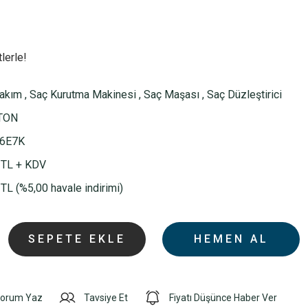
lerle!
Bakım
,
Saç Kurutma Makinesi
,
Saç Maşası
,
Saç Düzleştirici
TON
6E7K
 TL + KDV
TL (%5,00 havale indirimi)
SEPETE EKLE
HEMEN AL
orum Yaz
Tavsiye Et
Fiyatı Düşünce Haber Ver