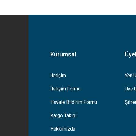
yetersiz gördüğünüz noktaları öneri formunu kullanarak tarafımıza iletebilirsiniz
Bu ürüne ilk yorumu siz yapın!
Yorum Yaz
Kurumsal
Üyel
İletişim
Yeni 
İletişim Formu
Üye G
Gönder
Havale Bildirim Formu
Şifr
Kargo Takibi
Hakkımızda