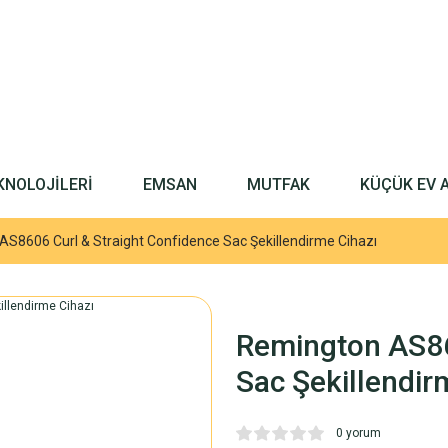
KNOLOJİLERİ
EMSAN
MUTFAK
KÜÇÜK EV 
S8606 Curl & Straight Confidence Sac Şekillendirme Cihazı
Remington AS86
Sac Şekillendir
0 yorum