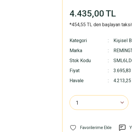
4.435,00 TL
*454,55 TL den başlayan taksit
Kategori
Kişisel 
Marka
REMİNG
Stok Kodu
SML6LD
Fiyat
3.695,83
Havale
4.213,25 
Y