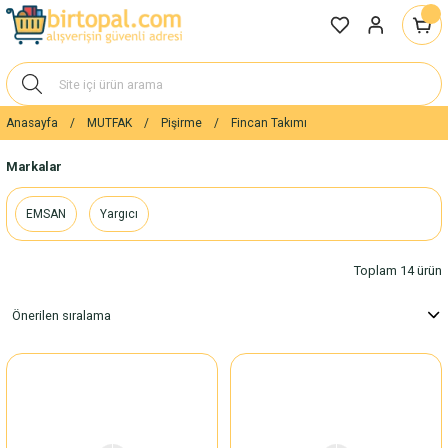
Anasayfa
MUTFAK
Pişirme
Fincan Takımı
Markalar
EMSAN
Yargıcı
Toplam 14 ürün