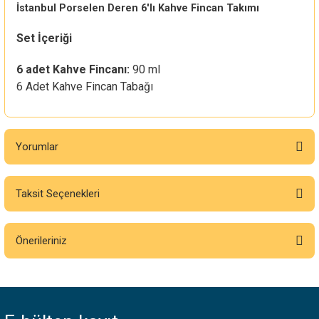
İstanbul Porselen Deren 6'lı Kahve Fincan Takımı
Set İçeriği
6 adet Kahve Fincanı:
90 ml
6 Adet Kahve Fincan Tabağı
Yorumlar
Taksit Seçenekleri
Bu ürüne ilk yorumu siz yapın!
Önerileriniz
Yorum Yaz
Bu ürünün fiyat bilgisi, resim, ürün açıklamalarında ve diğer konularda
yetersiz gördüğünüz noktaları öneri formunu kullanarak tarafımıza
iletebilirsiniz.