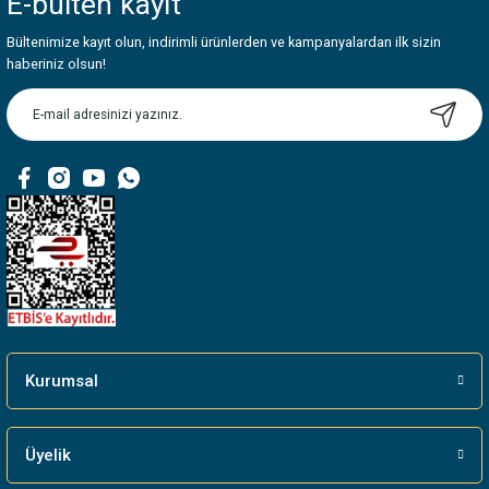
E-bülten
kayıt
Görüş ve önerileriniz için teşekkür ederiz.
Bültenimize kayıt olun, indirimli ürünlerden ve kampanyalardan ilk sizin
Ürün resmi kalitesiz, bozuk veya görüntülenemiyor.
haberiniz olsun!
Ürün açıklamasında eksik bilgiler bulunuyor.
Ürün bilgilerinde hatalar bulunuyor.
Ürün fiyatı diğer sitelerden daha pahalı.
Bu ürüne benzer farklı alternatifler olmalı.
Gönder
Kurumsal
Üyelik