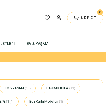
0
SEPET
ALETLERİ
EV & YAŞAM
EV & YAŞAM
(13)
BARDAK KUPA
(11)
SEPETİ
(1)
Buz Kalıbı Modelleri
(1)