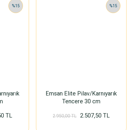
%15
%15
rnıyarık
Emsan Elite Pilav/Karnıyarık
m
Tencere 30 cm
50 TL
2.507,50 TL
2.950,00 TL