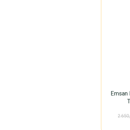
Emsan E
2.650