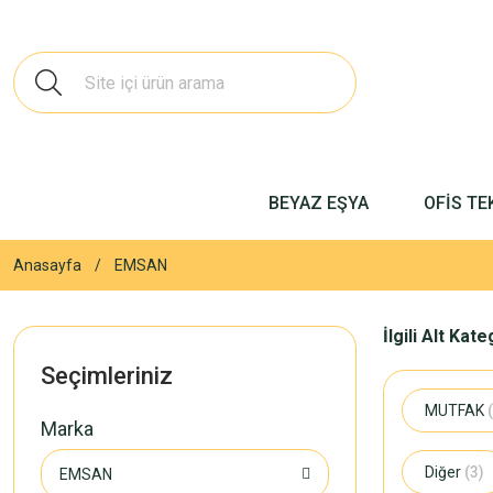
BEYAZ EŞYA
OFİS TE
Anasayfa
EMSAN
İlgili Alt Kat
Seçimleriniz
MUTFAK
Marka
Diğer
(3)
EMSAN