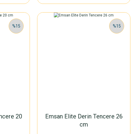
%15
%15
ncere 20
Emsan Elite Derin Tencere 26
cm