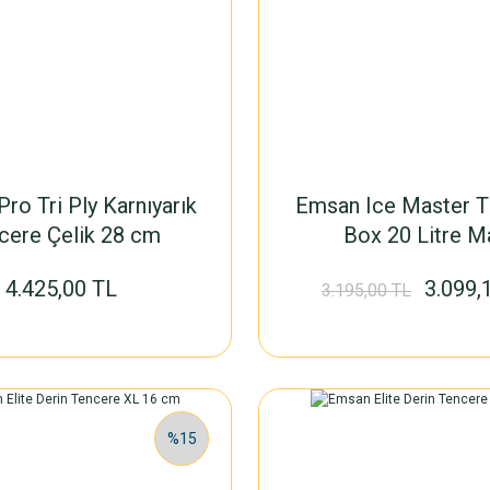
ro Tri Ply Karnıyarık
Emsan Ice Master 
cere Çelik 28 cm
Box 20 Litre M
4.425,00 TL
3.099,
3.195,00 TL
%15