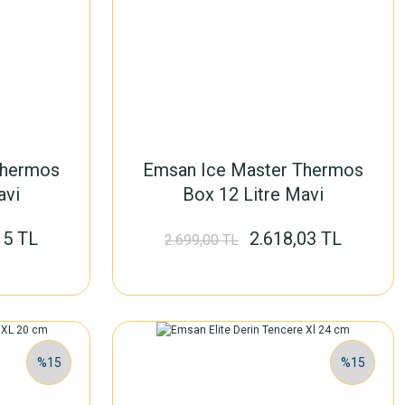
Thermos
Emsan Ice Master Thermos
avi
Box 12 Litre Mavi
15 TL
2.618,03 TL
2.699,00 TL
%15
%15