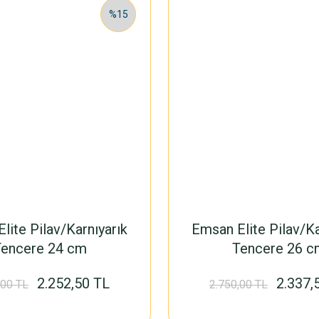
%15
lite Pilav/Karnıyarık
Emsan Elite Pilav/Ka
Tencere 24 cm
Tencere 26 c
2.252,50 TL
2.337,
,00 TL
2.750,00 TL