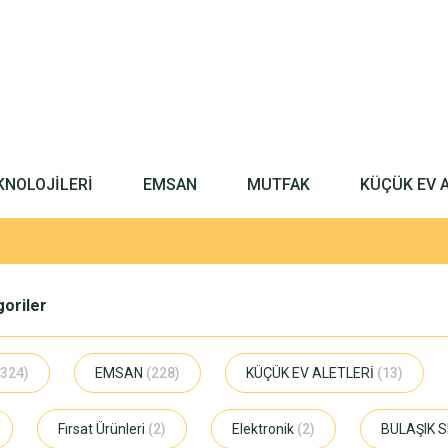
KNOLOJİLERİ
EMSAN
MUTFAK
KÜÇÜK EV 
egoriler
(324)
EMSAN
(228)
KÜÇÜK EV ALETLERİ
(13)
Fırsat Ürünleri
(2)
Elektronik
(2)
BULAŞIK 