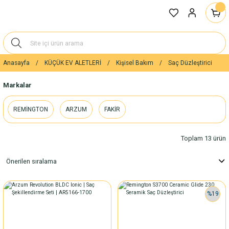
Anasayfa
KÜÇÜK EV ALETLERİ
Kişisel Bakım
Saç Düzleştirici
Markalar
REMİNGTON
ARZUM
FAKİR
Toplam 13 ürün
%19