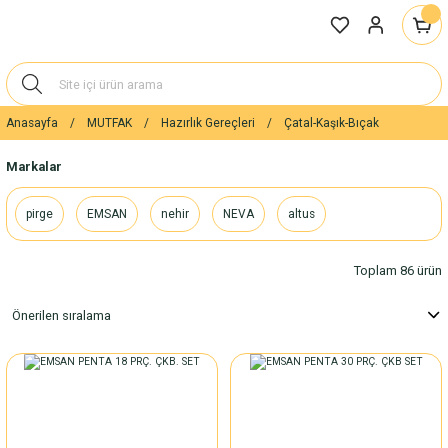
Anasayfa
MUTFAK
Hazırlık Gereçleri
Çatal-Kaşık-Bıçak
Markalar
pirge
EMSAN
nehir
NEVA
altus
Toplam 86 ürün