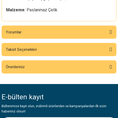
Malzeme:
Paslanmaz Çelik
Yorumlar
Taksit Seçenekleri
Bu ürüne ilk yorumu siz yapın!
Önerileriniz
Yorum Yaz
Bu ürünün fiyat bilgisi, resim, ürün açıklamalarında ve diğer konularda
yetersiz gördüğünüz noktaları öneri formunu kullanarak tarafımıza
iletebilirsiniz.
E-bülten
kayıt
Görüş ve önerileriniz için teşekkür ederiz.
Bültenimize kayıt olun, indirimli ürünlerden ve kampanyalardan ilk sizin
Ürün resmi kalitesiz, bozuk veya görüntülenemiyor.
haberiniz olsun!
Ürün açıklamasında eksik bilgiler bulunuyor.