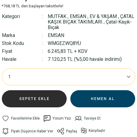
*768,18 TL den başlayan taksitlerle!
Kategori
MUTFAK
,
EMSAN
,
EV & YAŞAM
,
ÇATAL
KAŞIK BIÇAK TAKIMLARI
,
Çatal-Kaşık-
Bıçak
Marka
EMSAN
Stok Kodu
WMGEZWQ8YU
Fiyat
6.245,83 TL + KDV
Havale
7.120,25 TL (%5,00 havale indirimi)
SEPETE EKLE
HEMEN AL
Yorum Yaz
Tavsiye Et
Karşılaştır
Fiyatı Düşünce Haber Ver
Paylaş