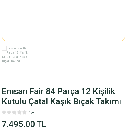
Fincan Takımı
ARI
M
LARI
RİSİ
Emsan Fair 84 Parça 12 Kişilik
Kutulu Çatal Kaşık Bıçak Takımı
0 yorum
7.495,00 TL