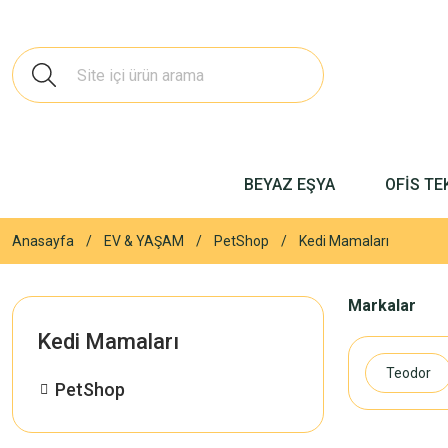
BEYAZ EŞYA
OFİS TE
Anasayfa
EV & YAŞAM
PetShop
Kedi Mamaları
Markalar
Kedi Mamaları
Teodor
PetShop