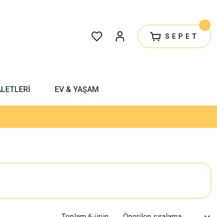
SEPET
ALETLERİ
EV & YAŞAM
Toplam 6 ürün