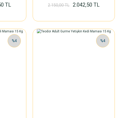
50 TL
2.042,50 TL
2.150,00 TL
%4
%4