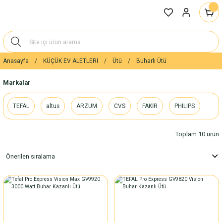
Anasayfa
KÜÇÜK EV ALETLERİ
Ütü
Buharlı Ütü
Markalar
TEFAL
altus
ARZUM
CVS
FAKİR
PHILIPS
Toplam 10 ürün