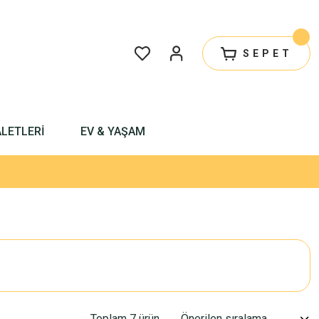
SEPET
ALETLERİ
EV & YAŞAM
Toplam 7 ürün