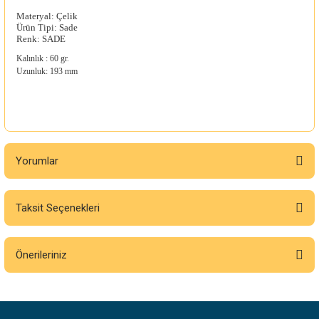
Materyal: Çelik
Ürün Tipi: Sade
Renk: SADE
Kalınlık : 60 gr.
Uzunluk: 193 mm
Yorumlar
Taksit Seçenekleri
Bu ürüne ilk yorumu siz yapın!
Önerileriniz
Yorum Yaz
Bu ürünün fiyat bilgisi, resim, ürün açıklamalarında ve diğer konularda
yetersiz gördüğünüz noktaları öneri formunu kullanarak tarafımıza