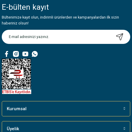
iletebilirsiniz.
E-bülten
kayıt
Görüş ve önerileriniz için teşekkür ederiz.
Bültenimize kayıt olun, indirimli ürünlerden ve kampanyalardan ilk sizin
Ürün resmi kalitesiz, bozuk veya görüntülenemiyor.
haberiniz olsun!
Ürün açıklamasında eksik bilgiler bulunuyor.
Ürün bilgilerinde hatalar bulunuyor.
Ürün fiyatı diğer sitelerden daha pahalı.
Bu ürüne benzer farklı alternatifler olmalı.
Gönder
Kurumsal
Üyelik