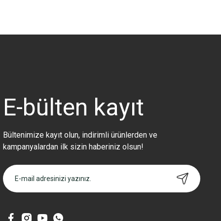
Bu ürünün fiyat bilgisi, resim, ürün açıklamalarında ve diğer konularda 
Görüş ve önerileriniz için teşekkür ederiz.
Ürün resmi kalitesiz, bozuk veya görüntülenemiyor.
Ürün açıklamasında eksik bilgiler bulunuyor.
Ürün bilgilerinde hatalar bulunuyor.
Ürün fiyatı diğer sitelerden daha pahalı.
E-bülten
kayıt
Bu ürüne benzer farklı alternatifler olmalı.
Bültenimize kayıt olun, indirimli ürünlerden ve
kampanyalardan ilk sizin haberiniz olsun!