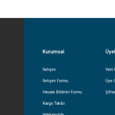
yetersiz gördüğünüz noktaları öneri formunu kullanarak tarafımıza iletebilirsiniz
Bu ürüne ilk yorumu siz yapın!
Yorum Yaz
Kurumsal
Üyel
İletişim
Yeni 
İletişim Formu
Üye G
Gönder
Havale Bildirim Formu
Şifr
Kargo Takibi
Hakkımızda