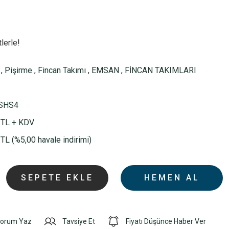
lerle!
,
Pişirme
,
Fincan Takımı
,
EMSAN
,
FİNCAN TAKIMLARI
SHS4
 TL + KDV
TL (%5,00 havale indirimi)
SEPETE EKLE
HEMEN AL
orum Yaz
Tavsiye Et
Fiyatı Düşünce Haber Ver