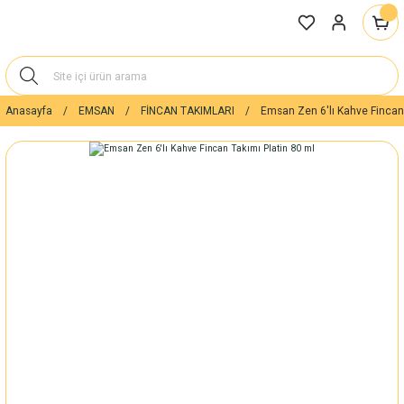
Anasayfa
EMSAN
FİNCAN TAKIMLARI
Emsan Zen 6'lı Kahve Fincan 