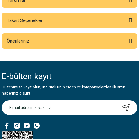
Yorumlar
Taksit Seçenekleri
Bu ürüne ilk yorumu siz yapın!
Önerileriniz
Yorum Yaz
Bu ürünün fiyat bilgisi, resim, ürün açıklamalarında ve diğer konularda
yetersiz gördüğünüz noktaları öneri formunu kullanarak tarafımıza
iletebilirsiniz.
E-bülten
kayıt
Görüş ve önerileriniz için teşekkür ederiz.
Bültenimize kayıt olun, indirimli ürünlerden ve kampanyalardan ilk sizin
Ürün resmi kalitesiz, bozuk veya görüntülenemiyor.
haberiniz olsun!
Ürün açıklamasında eksik bilgiler bulunuyor.
Ürün bilgilerinde hatalar bulunuyor.
Ürün fiyatı diğer sitelerden daha pahalı.
Bu ürüne benzer farklı alternatifler olmalı.