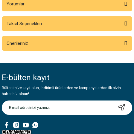
Yorumlar
Taksit Seçenekleri
Bu ürüne ilk yorumu siz yapın!
Önerileriniz
Yorum Yaz
Bu ürünün fiyat bilgisi, resim, ürün açıklamalarında ve diğer konularda
yetersiz gördüğünüz noktaları öneri formunu kullanarak tarafımıza
iletebilirsiniz.
E-bülten
kayıt
Görüş ve önerileriniz için teşekkür ederiz.
Bültenimize kayıt olun, indirimli ürünlerden ve kampanyalardan ilk sizin
Ürün resmi kalitesiz, bozuk veya görüntülenemiyor.
haberiniz olsun!
Ürün açıklamasında eksik bilgiler bulunuyor.
Ürün bilgilerinde hatalar bulunuyor.
Ürün fiyatı diğer sitelerden daha pahalı.
Bu ürüne benzer farklı alternatifler olmalı.