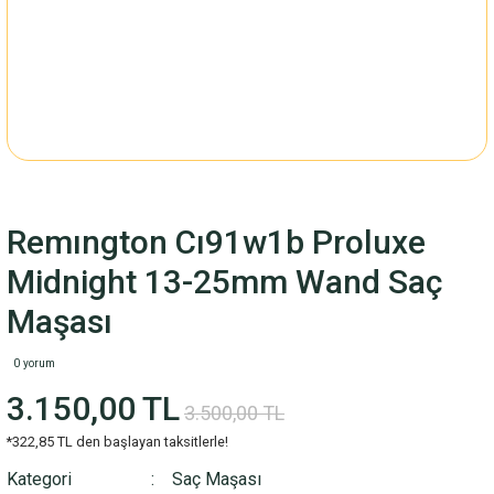
Remıngton Cı91w1b Proluxe
Midnight 13-25mm Wand Saç
Maşası
0 yorum
3.150,00 TL
3.500,00 TL
*322,85 TL den başlayan taksitlerle!
Kategori
Saç Maşası