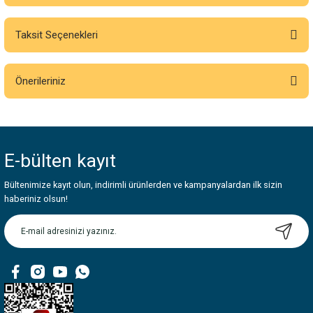
Taksit Seçenekleri
Bu ürüne ilk yorumu siz yapın!
Önerileriniz
Yorum Yaz
Bu ürünün fiyat bilgisi, resim, ürün açıklamalarında ve diğer konularda
yetersiz gördüğünüz noktaları öneri formunu kullanarak tarafımıza
iletebilirsiniz.
E-bülten
kayıt
Görüş ve önerileriniz için teşekkür ederiz.
Bültenimize kayıt olun, indirimli ürünlerden ve kampanyalardan ilk sizin
Ürün resmi kalitesiz, bozuk veya görüntülenemiyor.
haberiniz olsun!
Ürün açıklamasında eksik bilgiler bulunuyor.
Ürün bilgilerinde hatalar bulunuyor.
Ürün fiyatı diğer sitelerden daha pahalı.
Bu ürüne benzer farklı alternatifler olmalı.