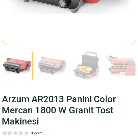
Fincan Takımı
ARI
M
LARI
RİSİ
Arzum AR2013 Panini Color
Mercan 1800 W Granit Tost
Makinesi
0 yorum