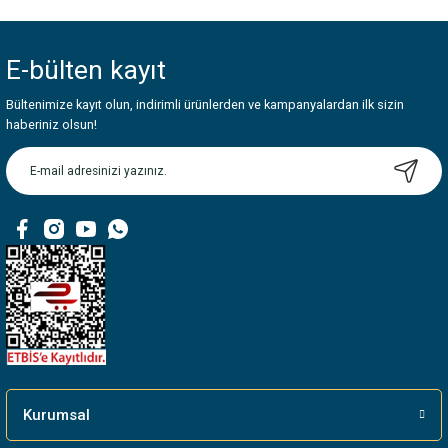
Bu ürünün fiyat bilgisi, resim, ürün açıklamalarında ve diğer konularda
yetersiz gördüğünüz noktaları öneri formunu kullanarak tarafımıza
iletebilirsiniz.
E-bülten
kayıt
Görüş ve önerileriniz için teşekkür ederiz.
Bültenimize kayıt olun, indirimli ürünlerden ve kampanyalardan ilk sizin
Ürün resmi kalitesiz, bozuk veya görüntülenemiyor.
haberiniz olsun!
Ürün açıklamasında eksik bilgiler bulunuyor.
Ürün bilgilerinde hatalar bulunuyor.
Ürün fiyatı diğer sitelerden daha pahalı.
Bu ürüne benzer farklı alternatifler olmalı.
Gönder
Kurumsal