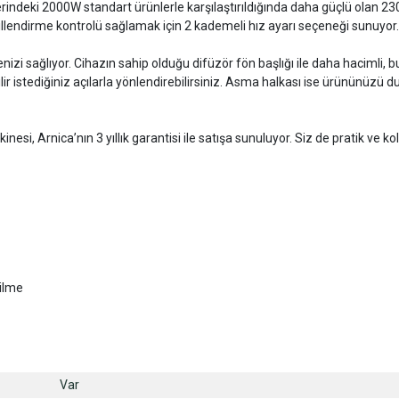
ndeki 2000W standart ürünlerle karşılaştırıldığında daha güçlü olan 23
lendirme kontrolü sağlamak için 2 kademeli hız ayarı seçeneği sunuyor.
zi sağlıyor. Cihazın sahip olduğu difüzör fön başlığı ile daha hacimli, buk
r istediğiniz açılarla yönlendirebilirsiniz. Asma halkası ise ürününüzü duv
, Arnica’nın 3 yıllık garantisi ile satışa sunuluyor. Siz de pratik ve ko
bilme
Var