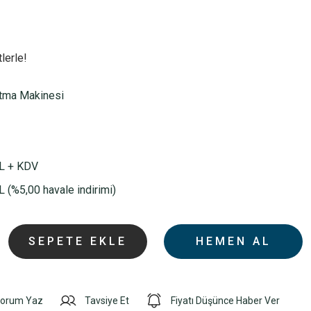
lerle!
tma Makinesi
L + KDV
 (%5,00 havale indirimi)
SEPETE EKLE
HEMEN AL
orum Yaz
Tavsiye Et
Fiyatı Düşünce Haber Ver