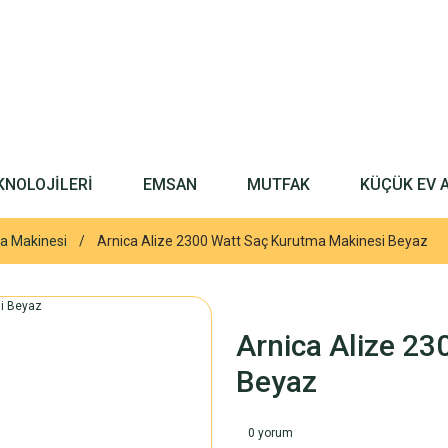
KNOLOJİLERİ
EMSAN
MUTFAK
KÜÇÜK EV 
a Makinesi
Arnica Alize 2300 Watt Saç Kurutma Makinesi Beyaz
Arnica Alize 2
Beyaz
0 yorum