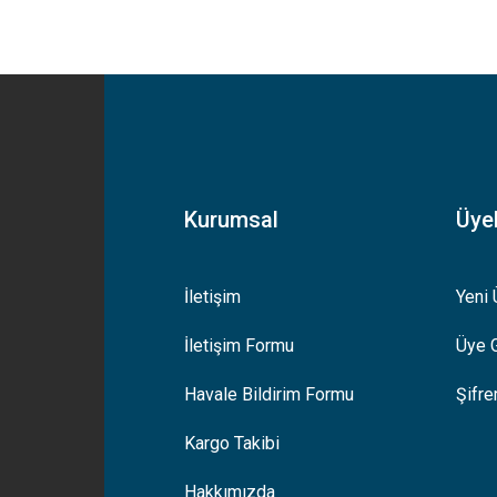
yetersiz gördüğünüz noktaları öneri formunu kullanarak tarafımıza iletebilirsiniz
Bu ürüne ilk yorumu siz yapın!
Yorum Yaz
Kurumsal
Üyel
İletişim
Yeni 
İletişim Formu
Üye G
Gönder
Havale Bildirim Formu
Şifr
Kargo Takibi
Hakkımızda