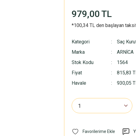
979,00 TL
*100,34 TL den başlayan taksit
Kategori
Saç Kuru
Marka
ARNİCA
Stok Kodu
1564
Fiyat
815,83 T
Havale
930,05 TL
Y