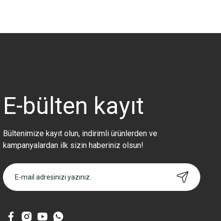
Bu ürünün fiyat bilgisi, resim, ürün açıklamalarında ve diğer konularda 
Görüş ve önerileriniz için teşekkür ederiz.
Ürün resmi kalitesiz, bozuk veya görüntülenemiyor.
Ürün açıklamasında eksik bilgiler bulunuyor.
Ürün bilgilerinde hatalar bulunuyor.
Ürün fiyatı diğer sitelerden daha pahalı.
E-bülten
kayıt
Bu ürüne benzer farklı alternatifler olmalı.
Bültenimize kayıt olun, indirimli ürünlerden ve
kampanyalardan ilk sizin haberiniz olsun!