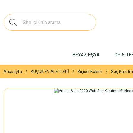
BEYAZ EŞYA
OFİS TE
Anasayfa
KÜÇÜK EV ALETLERİ
Kişisel Bakım
Saç Kurutm