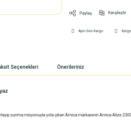
Karşılaştır
Paylaş
Aynı Gün Kargo
Karg
ksit Seçenekleri
Önerileriniz
eyaz
 tasarlayıp sunma misyonuyla yola çıkan Arnica markasının Arnica Alize 230