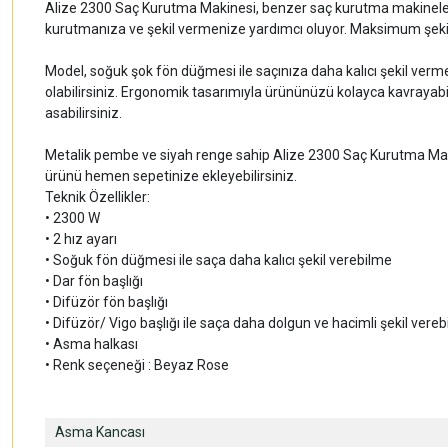
Alize 2300 Saç Kurutma Makinesi, benzer saç kurutma makineleri
kurutmanıza ve şekil vermenize yardımcı oluyor. Maksimum şekil
Model, soğuk şok fön düğmesi ile saçınıza daha kalıcı şekil vermeni
olabilirsiniz. Ergonomik tasarımıyla ürününüzü kolayca kavrayabili
asabilirsiniz.
Metalik pembe ve siyah renge sahip Alize 2300 Saç Kurutma Makinesi
ürünü hemen sepetinize ekleyebilirsiniz.
Teknik Özellikler:
• 2300 W
• 2 hız ayarı
• Soğuk fön düğmesi ile saça daha kalıcı şekil verebilme
• Dar fön başlığı
• Difüzör fön başlığı
• Difüzör/ Vigo başlığı ile saça daha dolgun ve hacimli şekil vere
• Asma halkası
• Renk seçeneği : Beyaz Rose
Asma Kancası