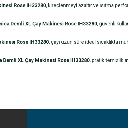
kinesi Rose IH33280
, kireçlenmeyi azaltır ve ısıtma perf
nica Demli XL Çay Makinesi Rose IH33280
, güvenli kul
akinesi Rose IH33280
, çayı uzun süre ideal sıcaklıkta 
a Demli XL Çay Makinesi Rose IH33280
, pratik temizlik 
yetersiz gördüğünüz noktaları öneri formunu kullanarak tarafımıza iletebilirsiniz
Bu ürüne ilk yorumu siz yapın!
Yorum Yaz