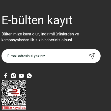
Ürün açıklamasında eksik bilgiler bulunuyor.
Ürün bilgilerinde hatalar bulunuyor.
Ürün fiyatı diğer sitelerden daha pahalı.
E-bülten
kayıt
Bu ürüne benzer farklı alternatifler olmalı.
Bültenimize kayıt olun, indirimli ürünlerden ve
kampanyalardan ilk sizin haberiniz olsun!