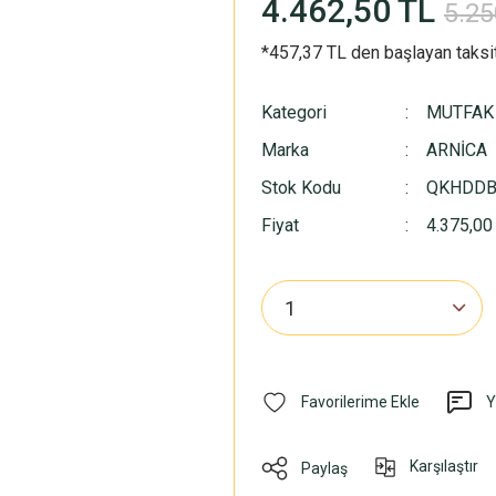
4.462,50 TL
5.25
*457,37 TL den başlayan taksit
Kategori
MUTFAK
Marka
ARNİCA
Stok Kodu
QKHDD
Fiyat
4.375,00
Y
Karşılaştır
Paylaş