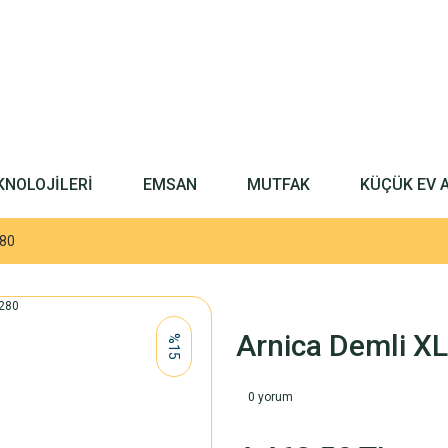
KNOLOJİLERİ
EMSAN
MUTFAK
KÜÇÜK EV 
280
Arnica Demli X
%15
0 yorum