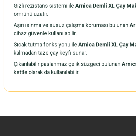
Gizli rezistans sistemi ile
Arnica Demli XL Çay Ma
ömrünü uzatır.
Aşırı ısınma ve susuz çalışma koruması bulunan
Ar
cihaz güvenle kullanılabilir.
Sıcak tutma fonksiyonu ile
Arnica Demli XL Çay M
kalmadan taze çay keyfi sunar.
Çıkarılabilir paslanmaz çelik süzgeci bulunan
Arnic
kettle olarak da kullanılabilir.
Bu ürünün fiyat bilgisi, resim, ürün açıklamalarında ve diğer konularda 
Görüş ve önerileriniz için teşekkür ederiz.
Ürün resmi kalitesiz, bozuk veya görüntülenemiyor.