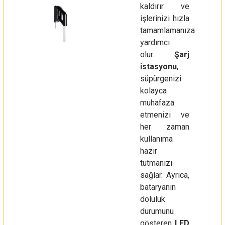
kaldırır ve
işlerinizi hızla
tamamlamanıza
yardımcı
olur.
Şarj
istasyonu
,
süpürgenizi
kolayca
muhafaza
etmenizi ve
her zaman
kullanıma
hazır
tutmanızı
sağlar. Ayrıca,
bataryanın
doluluk
durumunu
gösteren
LED