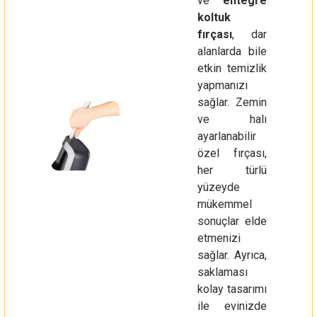
ve
entegre
koltuk
fırçası
, dar
alanlarda bile
etkin temizlik
yapmanızı
sağlar. Zemin
ve halı
ayarlanabilir
özel fırçası,
her türlü
yüzeyde
mükemmel
sonuçlar elde
etmenizi
sağlar. Ayrıca,
saklaması
kolay tasarımı
ile evinizde