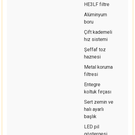
HE3LF filtre
Alüminyum
boru
Çift kademeli
hız sistemi
Şeffaf toz
haznesi
Metal koruma
filtresi
Entegre
koltuk fırçası
Sert zemin ve
halı ayarlı
başlık
LED pil
göstergesi