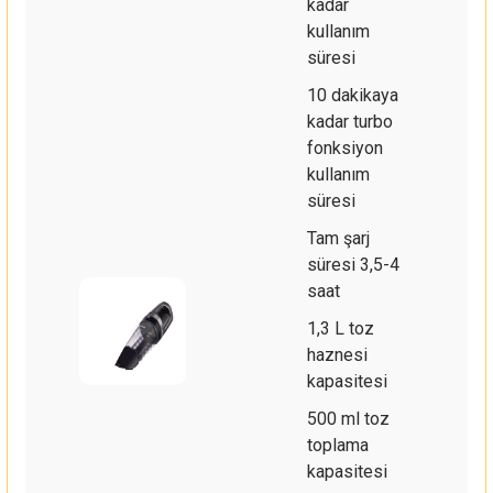
kadar
kullanım
süresi
10 dakikaya
kadar turbo
fonksiyon
kullanım
süresi
Tam şarj
süresi 3,5-4
saat
1,3 L toz
haznesi
kapasitesi
500 ml toz
toplama
kapasitesi