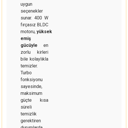
uygun
seçenekler
sunar. 400 W
fırçasız BLDC
motoru,
yüksek
emiş
gücüyle
en
zorlu kirleri
bile kolaylıkla
temizler.
Turbo
fonksiyonu
sayesinde,
maksimum
güçte kısa
süreli
temizlik
gerektiren
durumlarda