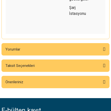
Şarj
İstasyonu
Yorumlar
Taksit Seçenekleri
Bu ürüne ilk yorumu siz yapın!
Önerileriniz
Yorum Yaz
Bu ürünün fiyat bilgisi, resim, ürün açıklamalarında ve diğer konularda
yetersiz gördüğünüz noktaları öneri formunu kullanarak tarafımıza
iletebilirsiniz.
E-bülten
kayıt
Görüş ve önerileriniz için teşekkür ederiz.