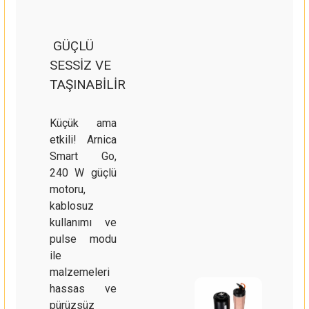
GÜÇLÜ
SESSİZ VE
TAŞINABİLİR
Küçük ama
etkili! Arnica
Smart Go,
240 W güçlü
motoru,
kablosuz
kullanımı ve
pulse modu
ile
malzemeleri
hassas ve
pürüzsüz