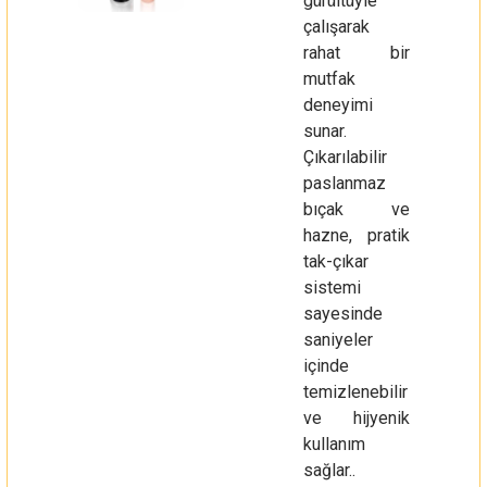
gürültüyle
çalışarak
rahat bir
mutfak
deneyimi
sunar.
Çıkarılabilir
paslanmaz
bıçak ve
hazne, pratik
tak-çıkar
sistemi
sayesinde
saniyeler
içinde
temizlenebilir
ve hijyenik
kullanım
sağlar..