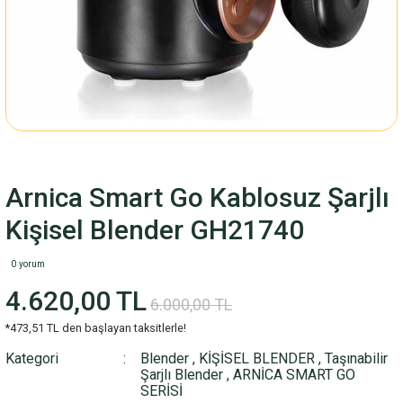
Arnica Smart Go Kablosuz Şarjlı
Kişisel Blender GH21740
0 yorum
4.620,00 TL
6.000,00 TL
*473,51 TL den başlayan taksitlerle!
Kategori
Blender
,
KİŞİSEL BLENDER
,
Taşınabilir
Şarjlı Blender
,
ARNİCA SMART GO
SERİSİ