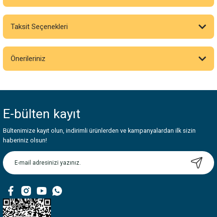
Taksit Seçenekleri
Bu ürüne ilk yorumu siz yapın!
Önerileriniz
Yorum Yaz
Bu ürünün fiyat bilgisi, resim, ürün açıklamalarında ve diğer konularda
yetersiz gördüğünüz noktaları öneri formunu kullanarak tarafımıza
iletebilirsiniz.
E-bülten
kayıt
Görüş ve önerileriniz için teşekkür ederiz.
Bültenimize kayıt olun, indirimli ürünlerden ve kampanyalardan ilk sizin
Ürün resmi kalitesiz, bozuk veya görüntülenemiyor.
haberiniz olsun!
Ürün açıklamasında eksik bilgiler bulunuyor.
Ürün bilgilerinde hatalar bulunuyor.
Ürün fiyatı diğer sitelerden daha pahalı.
Bu ürüne benzer farklı alternatifler olmalı.