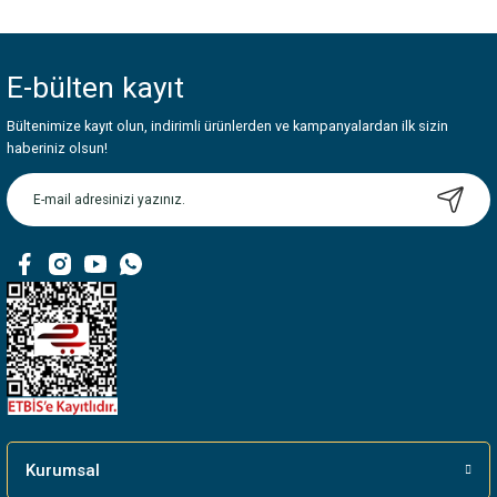
Bu ürünün fiyat bilgisi, resim, ürün açıklamalarında ve diğer konularda
yetersiz gördüğünüz noktaları öneri formunu kullanarak tarafımıza
iletebilirsiniz.
E-bülten
kayıt
Görüş ve önerileriniz için teşekkür ederiz.
Bültenimize kayıt olun, indirimli ürünlerden ve kampanyalardan ilk sizin
Ürün resmi kalitesiz, bozuk veya görüntülenemiyor.
haberiniz olsun!
Ürün açıklamasında eksik bilgiler bulunuyor.
Ürün bilgilerinde hatalar bulunuyor.
Ürün fiyatı diğer sitelerden daha pahalı.
Bu ürüne benzer farklı alternatifler olmalı.
Gönder
Kurumsal