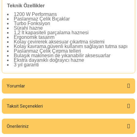
Teknik Özellikler
1200 W Performans
Paslanmaz Çelik Bıçaklar
Turbo Fonksiyon
Sürahi hazne
1,2 lt kapasiteli parçalama haznesi
Ergonomik tasarım
Kolay çevirerek aksesuar çıkartma sistemi
Kolay kavrama,güvenli kullanım sağlayan tutma sapı
Paslanmaz Çelik Çırpma telleri
Bulaşık makinesin de yıkanabilir aksesuarlar
Ekstra dayanıklı doğrayıcı hazne
3 yıl garanti
Yorumlar
Taksit Seçenekleri
Bu ürüne ilk yorumu siz yapın!
Önerileriniz
Yorum Yaz