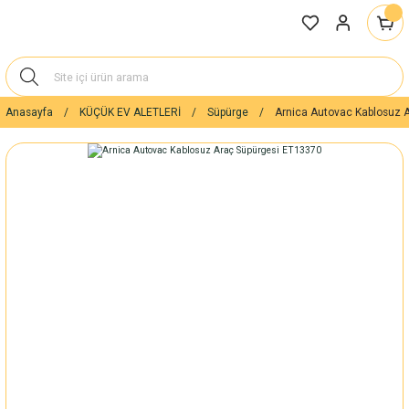
Anasayfa
KÜÇÜK EV ALETLERİ
Süpürge
Arnica Autovac Kablosuz 