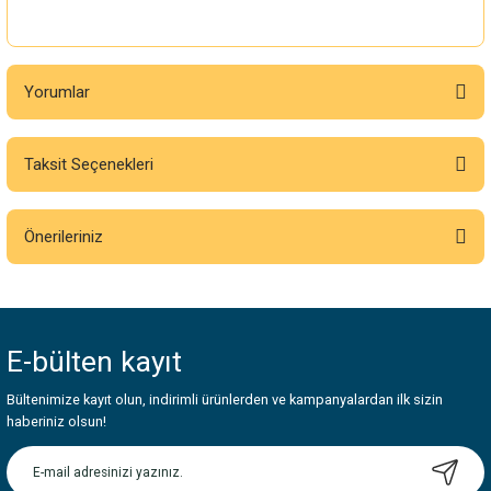
Yorumlar
Taksit Seçenekleri
Bu ürüne ilk yorumu siz yapın!
Önerileriniz
Yorum Yaz
Bu ürünün fiyat bilgisi, resim, ürün açıklamalarında ve diğer konularda
yetersiz gördüğünüz noktaları öneri formunu kullanarak tarafımıza
iletebilirsiniz.
E-bülten
kayıt
Görüş ve önerileriniz için teşekkür ederiz.
Bültenimize kayıt olun, indirimli ürünlerden ve kampanyalardan ilk sizin
Ürün resmi kalitesiz, bozuk veya görüntülenemiyor.
haberiniz olsun!
Ürün açıklamasında eksik bilgiler bulunuyor.
Ürün bilgilerinde hatalar bulunuyor.