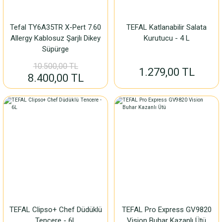
Tefal TY6A35TR X-Pert 7.60
TEFAL Katlanabilir Salata
Allergy Kablosuz Şarjlı Dikey
Kurutucu - 4 L
Süpürge
10.500,00 TL
1.279,00 TL
8.400,00 TL
TEFAL Clipso+ Chef Düdüklü
TEFAL Pro Express GV9820
Tencere - 6L
Vision Buhar Kazanlı Ütü