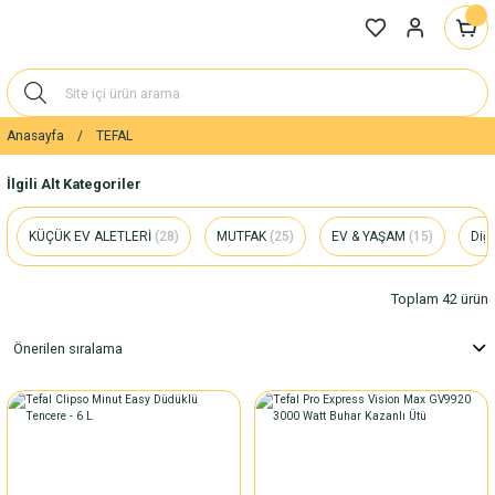
Anasayfa
TEFAL
İlgili Alt Kategoriler
KÜÇÜK EV ALETLERİ
(28)
MUTFAK
(25)
EV & YAŞAM
(15)
Diğ
Toplam 42 ürün