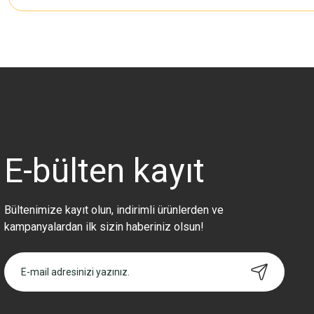
Bu ürünün fiyat bilgisi, resim, ürün açıklamalarında ve diğer konularda 
Görüş ve önerileriniz için teşekkür ederiz.
Ürün resmi kalitesiz, bozuk veya görüntülenemiyor.
Ürün açıklamasında eksik bilgiler bulunuyor.
Ürün bilgilerinde hatalar bulunuyor.
Ürün fiyatı diğer sitelerden daha pahalı.
E-bülten
kayıt
Bu ürüne benzer farklı alternatifler olmalı.
Bültenimize kayıt olun, indirimli ürünlerden ve
kampanyalardan ilk sizin haberiniz olsun!