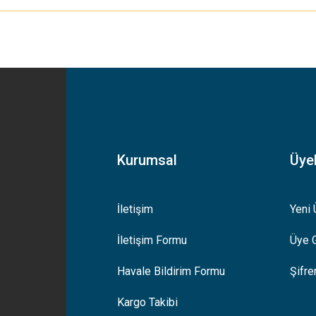
yetersiz gördüğünüz noktaları öneri formunu kullanarak tarafımıza iletebilirsiniz
Bu ürüne ilk yorumu siz yapın!
Yorum Yaz
Kurumsal
Üyel
İletişim
Yeni 
İletişim Formu
Üye G
Gönder
Havale Bildirim Formu
Şifr
Kargo Takibi