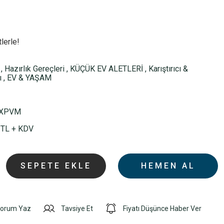
lerle!
,
Hazırlık Gereçleri
,
KÜÇÜK EV ALETLERİ
,
Karıştırıcı &
ı
,
EV & YAŞAM
XPVM
 TL + KDV
SEPETE EKLE
HEMEN AL
orum Yaz
Tavsiye Et
Fiyatı Düşünce Haber Ver