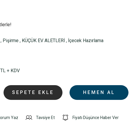
lerle!
,
Pişirme
,
KÜÇÜK EV ALETLERİ
,
İçecek Hazırlama
 TL + KDV
SEPETE EKLE
HEMEN AL
orum Yaz
Tavsiye Et
Fiyatı Düşünce Haber Ver