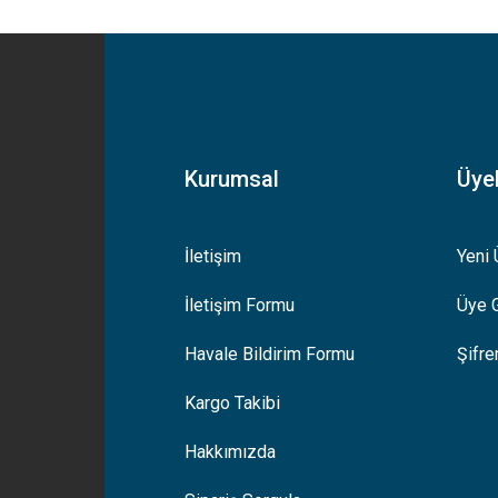
yetersiz gördüğünüz noktaları öneri formunu kullanarak tarafımıza iletebilirsiniz
Bu ürüne ilk yorumu siz yapın!
Yorum Yaz
Kurumsal
Üyel
İletişim
Yeni 
İletişim Formu
Üye G
Gönder
Havale Bildirim Formu
Şifr
Kargo Takibi
Hakkımızda