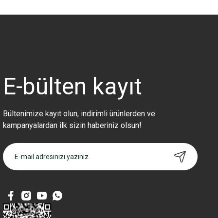
Bu ürünün fiyat bilgisi, resim, ürün açıklamalarında ve diğer konularda 
Görüş ve önerileriniz için teşekkür ederiz.
Ürün resmi kalitesiz, bozuk veya görüntülenemiyor.
Ürün açıklamasında eksik bilgiler bulunuyor.
Ürün bilgilerinde hatalar bulunuyor.
Ürün fiyatı diğer sitelerden daha pahalı.
E-bülten
kayıt
Bu ürüne benzer farklı alternatifler olmalı.
Bültenimize kayıt olun, indirimli ürünlerden ve
kampanyalardan ilk sizin haberiniz olsun!