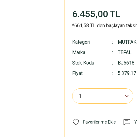
6.455,00 TL
*661,58 TL den başlayan taksit
Kategori
MUTFAK
Marka
TEFAL
Stok Kodu
BJ5618
Fiyat
5.379,17
Y