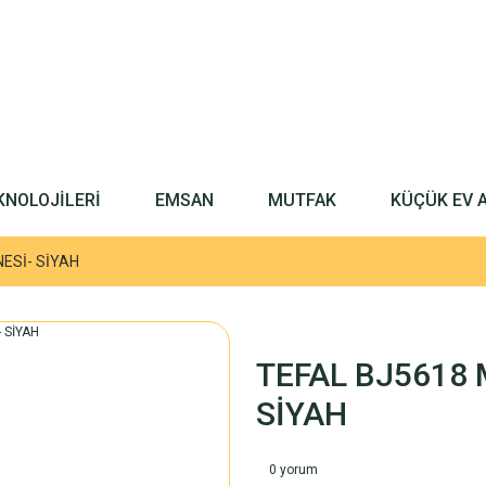
KNOLOJİLERİ
EMSAN
MUTFAK
KÜÇÜK EV 
ESİ- SİYAH
TEFAL BJ5618 
SİYAH
0 yorum