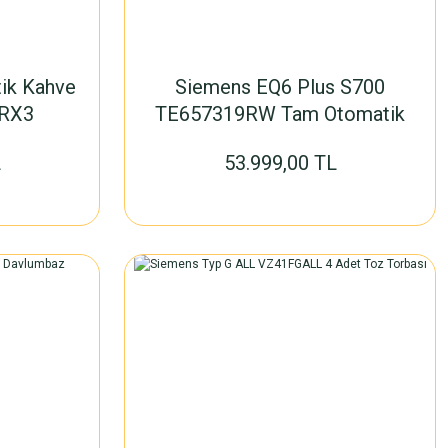
ik Kahve
Siemens EQ6 Plus S700
6RX3
TE657319RW Tam Otomatik
Kahve Makinesi
L
53.999,00 TL