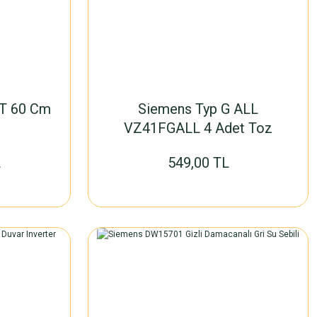
T 60 Cm
Siemens Typ G ALL
VZ41FGALL 4 Adet Toz
Torbası
L
549,00 TL