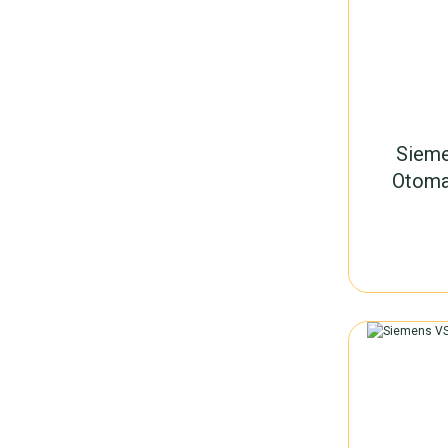
Siem
Otoma