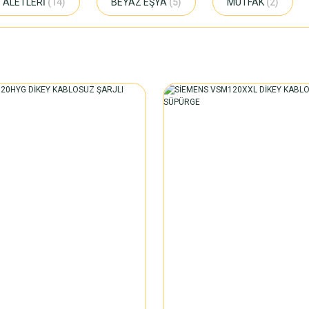
 ALETLERİ
(14)
BEYAZ EŞYA
(5)
MUTFAK
(2)