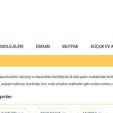
KNOLOJİLERİ
EMSAN
MUTFAK
KÜÇÜK EV 
ında kalite, teknoloji ve dayanıklılık denildiğinde ilk akla gelen markalardan bi
bulaşık makinesi, buzdolabı, fırın, ocak ve kahve makineleri gibi modern evlerin 
egoriler