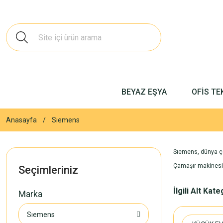
BEYAZ EŞYA
OFİS TE
Anasayfa
Sıemens
Sıemens, dünya çap
Çamaşır makinesi, 
Seçimleriniz
İlgili Alt Kat
Marka
Sıemens