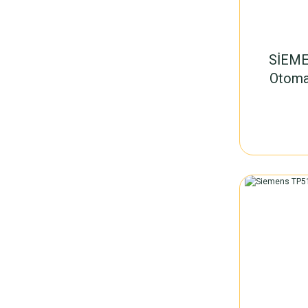
SİEME
Otoma