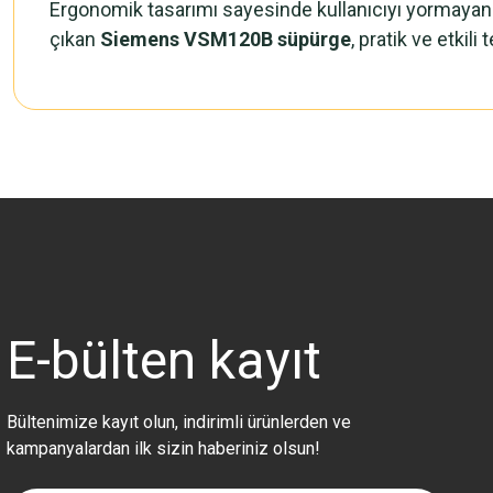
Ergonomik tasarımı sayesinde kullanıcıyı yormaya
çıkan
Siemens VSM120B süpürge
, pratik ve etki
Bu ürünün fiyat bilgisi, resim, ürün açıklamalarında ve diğer konularda 
Görüş ve önerileriniz için teşekkür ederiz.
Ürün resmi kalitesiz, bozuk veya görüntülenemiyor.
Ürün açıklamasında eksik bilgiler bulunuyor.
Ürün bilgilerinde hatalar bulunuyor.
Ürün fiyatı diğer sitelerden daha pahalı.
E-bülten
kayıt
Bu ürüne benzer farklı alternatifler olmalı.
Bültenimize kayıt olun, indirimli ürünlerden ve
kampanyalardan ilk sizin haberiniz olsun!