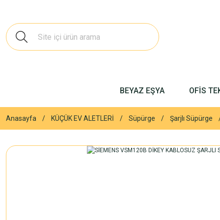
BEYAZ EŞYA
OFİS TE
Anasayfa
KÜÇÜK EV ALETLERİ
Süpürge
Şarjlı Süpürge