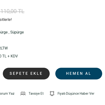
.110,00 TL
itlerle!
pürge
,
Süpürge
RLTW
0 TL + KDV
SEPETE EKLE
HEMEN AL
orum Yaz
Tavsiye Et
Fiyatı Düşünce Haber Ver