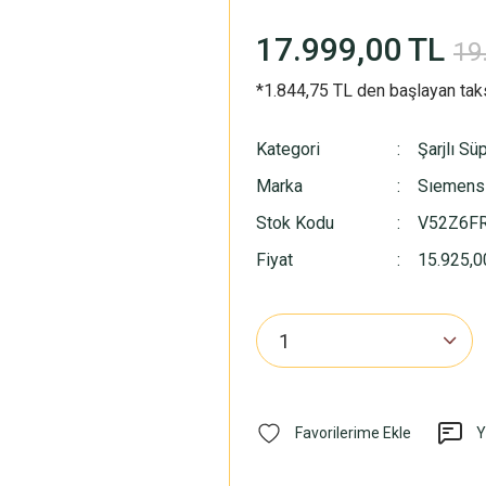
17.999,00 TL
19
*1.844,75 TL den başlayan taks
Kategori
Şarjlı Sü
Marka
Sıemens
Stok Kodu
V52Z6F
Fiyat
15.925,0
Y