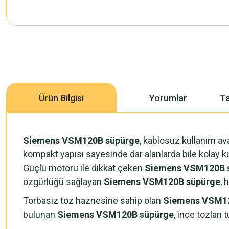
Ürün Bilgisi
Yorumlar
Ta
Siemens VSM120B süpürge
, kablosuz kullanım av
kompakt yapısı sayesinde dar alanlarda bile kolay k
Güçlü motoru ile dikkat çeken
Siemens VSM120B 
özgürlüğü sağlayan
Siemens VSM120B süpürge
, 
Torbasız toz haznesine sahip olan
Siemens VSM12
bulunan
Siemens VSM120B süpürge
, ince tozları 