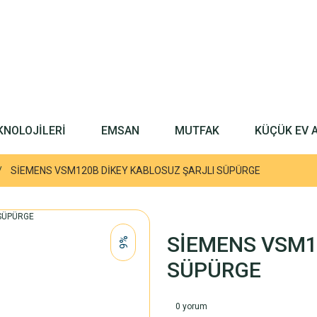
KNOLOJİLERİ
EMSAN
MUTFAK
KÜÇÜK EV 
SİEMENS VSM120B DİKEY KABLOSUZ ŞARJLI SÜPÜRGE
SİEMENS VSM1
%6
SÜPÜRGE
0 yorum