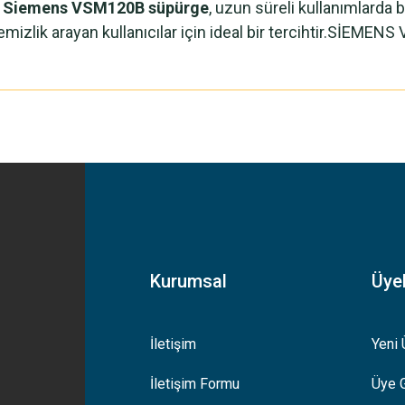
n
Siemens VSM120B süpürge
, uzun süreli kullanımlarda 
li temizlik arayan kullanıcılar için ideal bir tercihtir.
yetersiz gördüğünüz noktaları öneri formunu kullanarak tarafımıza iletebilirsiniz
Bu ürüne ilk yorumu siz yapın!
Yorum Yaz
Kurumsal
Üyel
İletişim
Yeni 
İletişim Formu
Üye G