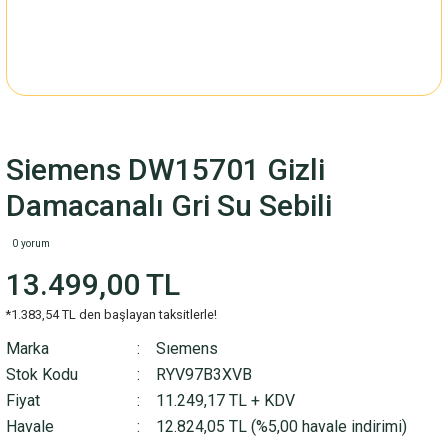
Siemens DW15701 Gizli
Damacanalı Gri Su Sebili
0 yorum
13.499,00 TL
*1.383,54 TL den başlayan taksitlerle!
Marka
Sıemens
Stok Kodu
RYV97B3XVB
Fiyat
11.249,17 TL + KDV
Havale
12.824,05 TL (%5,00 havale indirimi)