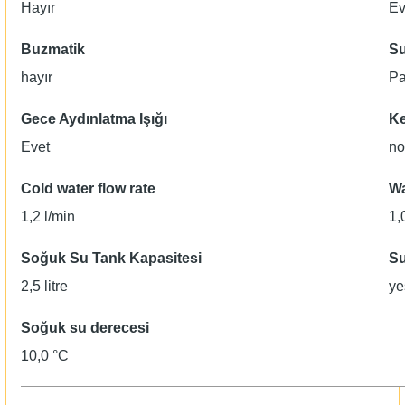
Hayır
Ev
Buzmatik
Su
hayır
Pa
Gece Aydınlatma Işığı
Ke
Evet
no
Cold water flow rate
Wa
1,2 l/min
1,
Soğuk Su Tank Kapasitesi
Su
2,5 litre
ye
Soğuk su derecesi
10,0 °C