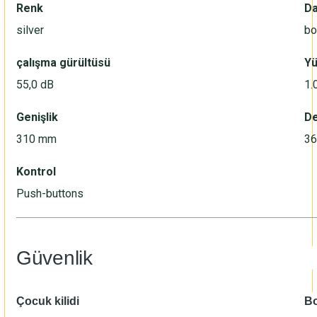
Renk
Da
silver
bo
çalışma gürültüsü
Yü
55,0 dB
1.
Genişlik
De
310 mm
3
Kontrol
Push-buttons
Güvenlik
Çocuk kilidi
Bo