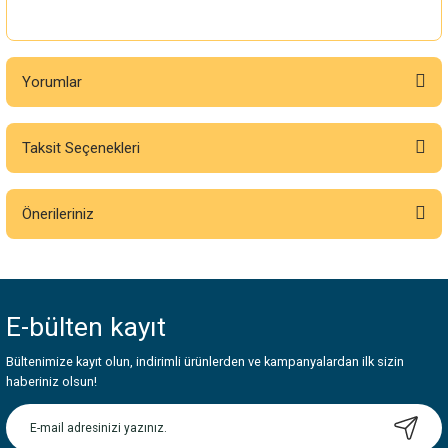
Yorumlar
Taksit Seçenekleri
Bu ürüne ilk yorumu siz yapın!
Önerileriniz
Yorum Yaz
Bu ürünün fiyat bilgisi, resim, ürün açıklamalarında ve diğer konularda
yetersiz gördüğünüz noktaları öneri formunu kullanarak tarafımıza
iletebilirsiniz.
E-bülten
kayıt
Görüş ve önerileriniz için teşekkür ederiz.
Bültenimize kayıt olun, indirimli ürünlerden ve kampanyalardan ilk sizin
Ürün resmi kalitesiz, bozuk veya görüntülenemiyor.
haberiniz olsun!
Ürün açıklamasında eksik bilgiler bulunuyor.
Ürün bilgilerinde hatalar bulunuyor.