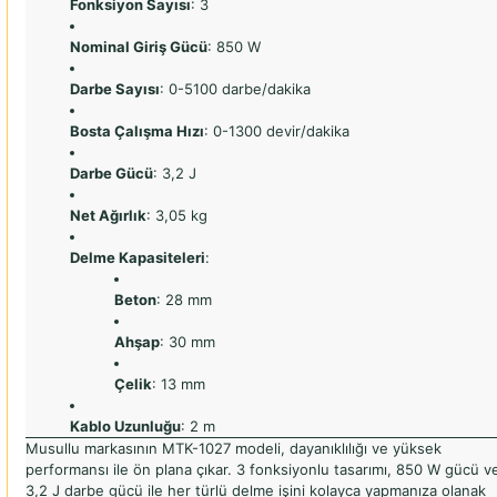
Fonksiyon Sayısı
: 3
Nominal Giriş Gücü
: 850 W
Darbe Sayısı
: 0-5100 darbe/dakika
Bosta Çalışma Hızı
: 0-1300 devir/dakika
Darbe Gücü
: 3,2 J
Net Ağırlık
: 3,05 kg
Delme Kapasiteleri
:
Beton
: 28 mm
Ahşap
: 30 mm
Çelik
: 13 mm
Kablo Uzunluğu
: 2 m
Musullu markasının MTK-1027 modeli, dayanıklılığı ve yüksek
performansı ile ön plana çıkar. 3 fonksiyonlu tasarımı, 850 W gücü v
3,2 J darbe gücü ile her türlü delme işini kolayca yapmanıza olanak