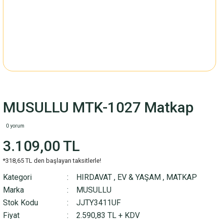
MUSULLU MTK-1027 Matkap
0 yorum
3.109,00 TL
*318,65 TL den başlayan taksitlerle!
Kategori
HIRDAVAT
,
EV & YAŞAM
,
MATKAP
Marka
MUSULLU
Stok Kodu
JJTY3411UF
Fiyat
2.590,83 TL + KDV