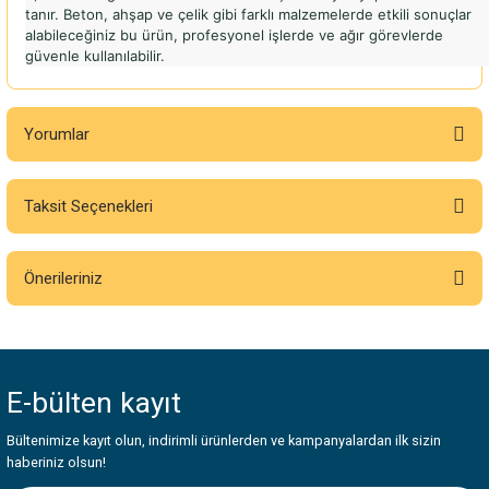
tanır. Beton, ahşap ve çelik gibi farklı malzemelerde etkili sonuçlar
alabileceğiniz bu ürün, profesyonel işlerde ve ağır görevlerde
güvenle kullanılabilir.
Yorumlar
Taksit Seçenekleri
Bu ürüne ilk yorumu siz yapın!
Önerileriniz
Yorum Yaz
Bu ürünün fiyat bilgisi, resim, ürün açıklamalarında ve diğer konularda
yetersiz gördüğünüz noktaları öneri formunu kullanarak tarafımıza
iletebilirsiniz.
E-bülten
kayıt
Görüş ve önerileriniz için teşekkür ederiz.
Bültenimize kayıt olun, indirimli ürünlerden ve kampanyalardan ilk sizin
Ürün resmi kalitesiz, bozuk veya görüntülenemiyor.
haberiniz olsun!
Ürün açıklamasında eksik bilgiler bulunuyor.