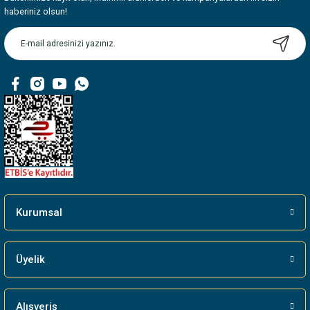
Ürün resmi kalitesiz, bozuk veya görüntülenemiyor.
haberiniz olsun!
Ürün açıklamasında eksik bilgiler bulunuyor.
Ürün bilgilerinde hatalar bulunuyor.
Ürün fiyatı diğer sitelerden daha pahalı.
Bu ürüne benzer farklı alternatifler olmalı.
Gönder
Kurumsal
Üyelik
Alışveriş