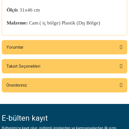
Ölçü:
31x46 cm
Malzeme:
Cam ( iç bölge) Plastik (Dış Bölge)
Yorumlar
Taksit Seçenekleri
Bu ürüne ilk yorumu siz yapın!
Önerileriniz
Yorum Yaz
Bu ürünün fiyat bilgisi, resim, ürün açıklamalarında ve diğer konularda
yetersiz gördüğünüz noktaları öneri formunu kullanarak tarafımıza
iletebilirsiniz.
E-bülten
kayıt
Görüş ve önerileriniz için teşekkür ederiz.
Bültenimize kayıt olun, indirimli ürünlerden ve kampanyalardan ilk sizin