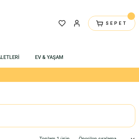
SEPET
ALETLERİ
EV & YAŞAM
Toplam 1 ürün