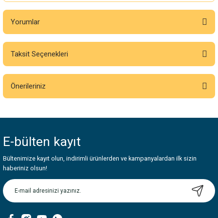
Yorumlar
Taksit Seçenekleri
Bu ürüne ilk yorumu siz yapın!
Önerileriniz
Yorum Yaz
Bu ürünün fiyat bilgisi, resim, ürün açıklamalarında ve diğer konularda
yetersiz gördüğünüz noktaları öneri formunu kullanarak tarafımıza
iletebilirsiniz.
E-bülten
kayıt
Görüş ve önerileriniz için teşekkür ederiz.
Bültenimize kayıt olun, indirimli ürünlerden ve kampanyalardan ilk sizin
Ürün resmi kalitesiz, bozuk veya görüntülenemiyor.
haberiniz olsun!
Ürün açıklamasında eksik bilgiler bulunuyor.
Ürün bilgilerinde hatalar bulunuyor.
Ürün fiyatı diğer sitelerden daha pahalı.