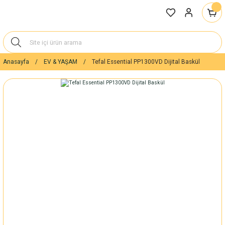
Anasayfa
EV & YAŞAM
Tefal Essential PP1300VD Dijital Baskül