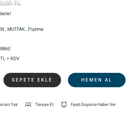
0,00 TL
lerle!
IN
,
MUTFAK
,
Pişirme
W86E
 TL + KDV
SEPETE EKLE
HEMEN AL
orum Yaz
Tavsiye Et
Fiyatı Düşünce Haber Ver