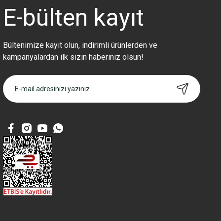
Ürün fiyatı diğer sitelerden daha pahalı.
E-bülten
kayıt
Bu ürüne benzer farklı alternatifler olmalı.
Bültenimize kayıt olun, indirimli ürünlerden ve
kampanyalardan ilk sizin haberiniz olsun!