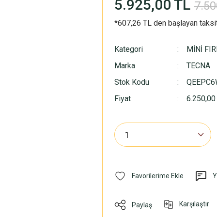
5.925,00 TL
7.50
*607,26 TL den başlayan taksit
Kategori
MİNİ FIR
Marka
TECNA
Stok Kodu
QEEPC6
Fiyat
6.250,00
Y
Karşılaştır
Paylaş