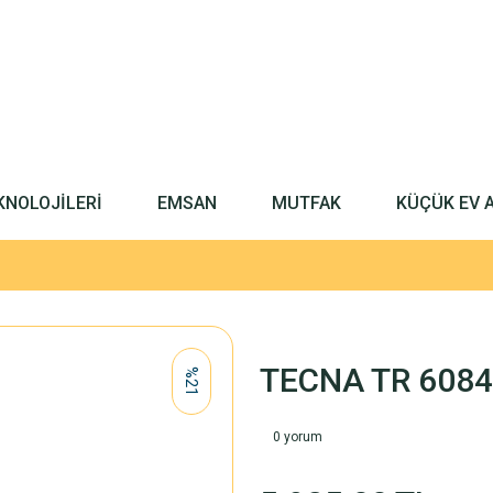
KNOLOJİLERİ
EMSAN
MUTFAK
KÜÇÜK EV 
TECNA TR 6084
%21
0 yorum