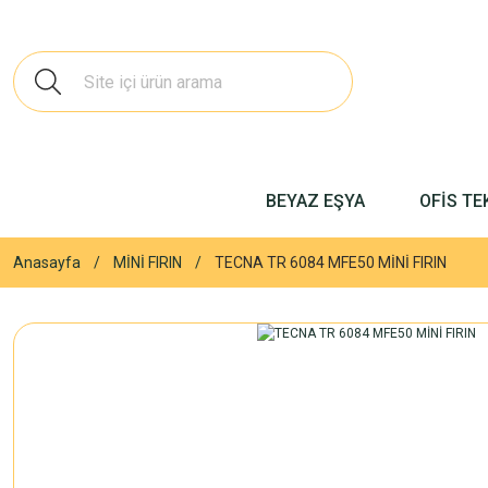
BEYAZ EŞYA
OFİS TE
Anasayfa
MİNİ FIRIN
TECNA TR 6084 MFE50 MİNİ FIRIN