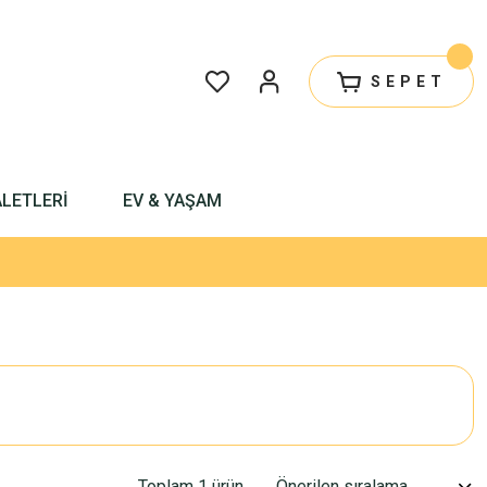
SEPET
ALETLERİ
EV & YAŞAM
Toplam 1 ürün