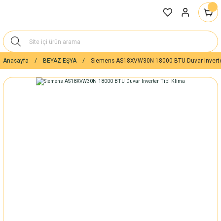
Anasayfa
BEYAZ EŞYA
Siemens AS18XVW30N 18000 BTU Duvar Inverter