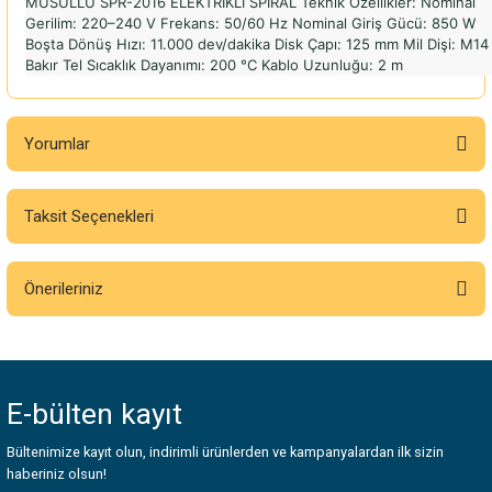
MUSULLU SPR-2016 ELEKTRİKLİ SPİRAL Teknik Özellikler: Nominal
Gerilim: 220–240 V Frekans: 50/60 Hz Nominal Giriş Gücü: 850 W
Boşta Dönüş Hızı: 11.000 dev/dakika Disk Çapı: 125 mm Mil Dişi: M14
Bakır Tel Sıcaklık Dayanımı: 200 °C Kablo Uzunluğu: 2 m
Yorumlar
Taksit Seçenekleri
Bu ürüne ilk yorumu siz yapın!
Önerileriniz
Yorum Yaz
Bu ürünün fiyat bilgisi, resim, ürün açıklamalarında ve diğer konularda
yetersiz gördüğünüz noktaları öneri formunu kullanarak tarafımıza
iletebilirsiniz.
E-bülten
kayıt
Görüş ve önerileriniz için teşekkür ederiz.
Bültenimize kayıt olun, indirimli ürünlerden ve kampanyalardan ilk sizin
Ürün resmi kalitesiz, bozuk veya görüntülenemiyor.
haberiniz olsun!