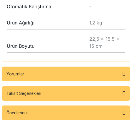
Otomatik Karıştırma
-
Ürün Ağırlığı
1,2 kg
22,5 x 15,5 x
Ürün Boyutu
15 cm
Yorumlar
Taksit Seçenekleri
Bu ürüne ilk yorumu siz yapın!
Önerileriniz
Yorum Yaz
Bu ürünün fiyat bilgisi, resim, ürün açıklamalarında ve diğer konularda