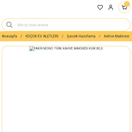
Anasayfa
KÜÇÜK EV ALETLERİ
İçecek Hazırlama
Kahve Makinesi