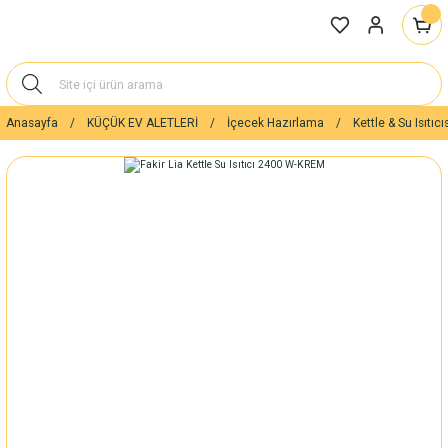
Anasayfa
KÜÇÜK EV ALETLERİ
İçecek Hazırlama
Kettle & Su Isıtıcı