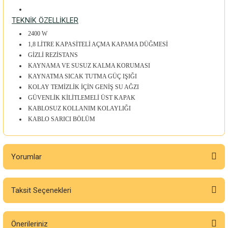
TEKNİK ÖZELLİKLER
2400 W
1,8 LİTRE KAPASİTELİ AÇMA KAPAMA DÜĞMESİ
GİZLİ REZİSTANS
KAYNAMA VE SUSUZ KALMA KORUMASI
KAYNATMA SICAK TUTMA GÜÇ IŞIĞI
KOLAY TEMİZLİK İÇİN GENİŞ SU AĞZI
GÜVENLİK KİLİTLEMELİ ÜST KAPAK
KABLOSUZ KOLLANIM KOLAYLIĞI
KABLO SARICI BÖLÜM
Yorumlar
Taksit Seçenekleri
Bu ürüne ilk yorumu siz yapın!
Önerileriniz