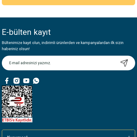
Yorum Yaz
Bu ürünün fiyat bilgisi, resim, ürün açıklamalarında ve diğer konularda
yetersiz gördüğünüz noktaları öneri formunu kullanarak tarafımıza
iletebilirsiniz.
E-bülten
kayıt
Görüş ve önerileriniz için teşekkür ederiz.
Bültenimize kayıt olun, indirimli ürünlerden ve kampanyalardan ilk sizin
Ürün resmi kalitesiz, bozuk veya görüntülenemiyor.
haberiniz olsun!
Ürün açıklamasında eksik bilgiler bulunuyor.
Ürün bilgilerinde hatalar bulunuyor.
Ürün fiyatı diğer sitelerden daha pahalı.
Bu ürüne benzer farklı alternatifler olmalı.
Gönder