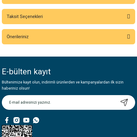
Taksit Seçenekleri
Bu ürüne ilk yorumu siz yapın!
Önerileriniz
Yorum Yaz
Bu ürünün fiyat bilgisi, resim, ürün açıklamalarında ve diğer konularda
yetersiz gördüğünüz noktaları öneri formunu kullanarak tarafımıza
iletebilirsiniz.
E-bülten
kayıt
Görüş ve önerileriniz için teşekkür ederiz.
Bültenimize kayıt olun, indirimli ürünlerden ve kampanyalardan ilk sizin
Ürün resmi kalitesiz, bozuk veya görüntülenemiyor.
haberiniz olsun!
Ürün açıklamasında eksik bilgiler bulunuyor.
Ürün bilgilerinde hatalar bulunuyor.
Ürün fiyatı diğer sitelerden daha pahalı.
Bu ürüne benzer farklı alternatifler olmalı.