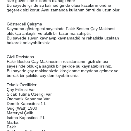
size güvenli bir kullanım olanağı verir.
Bu sayede içinde su kalmadığında olası kazaların önüne
geçerek sizi korur. Aynı zamanda kullanım ömrü de uzun olur.
Göstergeli Çalışma
Kaynama göstergesi sayesinde Fakir Bestea Çay Makinesi
oldukça anlaşılır ve akıllı bir tasarıma sahiptir.
Bu sayede suyun kaynayıp kaynamadığını rahatlıkla uzaktan
bakarak anlayabilirsiniz.
Gizli Rezistans
Fakir Bestea Çay Makinesinin rezistansının gizli olması
sayesinde oldukça sağlıklı bir şekilde su kaynatabilirsiniz.
Bu sayede çay makinenizde kireçlenme meydana gelmez ve
berrak bir şekilde çay demleyebilirsiniz.
Teknik Özellikler
Çay Filtresi Var
Sıcak Tutma Özelliği Var
Otomatik Kapanma Var
Demlik Kapasitesi 1 L
Güç (Watt) 1900
Materyal Çelik
Isıtma Kapasitesi 2 L
Marka
Fakir