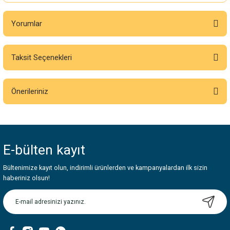
Yorumlar
Taksit Seçenekleri
Bu ürüne ilk yorumu siz yapın!
Önerileriniz
Yorum Yaz
Bu ürünün fiyat bilgisi, resim, ürün açıklamalarında ve diğer konularda
yetersiz gördüğünüz noktaları öneri formunu kullanarak tarafımıza
iletebilirsiniz.
E-bülten
kayıt
Görüş ve önerileriniz için teşekkür ederiz.
Bültenimize kayıt olun, indirimli ürünlerden ve kampanyalardan ilk sizin
Ürün resmi kalitesiz, bozuk veya görüntülenemiyor.
haberiniz olsun!
Ürün açıklamasında eksik bilgiler bulunuyor.
Ürün bilgilerinde hatalar bulunuyor.
Ürün fiyatı diğer sitelerden daha pahalı.