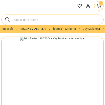
Anasayfa
KÜÇÜK EV ALETLERİ
İçecek Hazırlama
Çay Makinesi