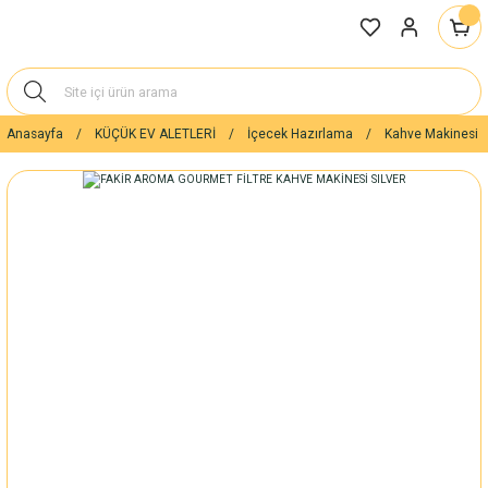
Anasayfa
KÜÇÜK EV ALETLERİ
İçecek Hazırlama
Kahve Makinesi