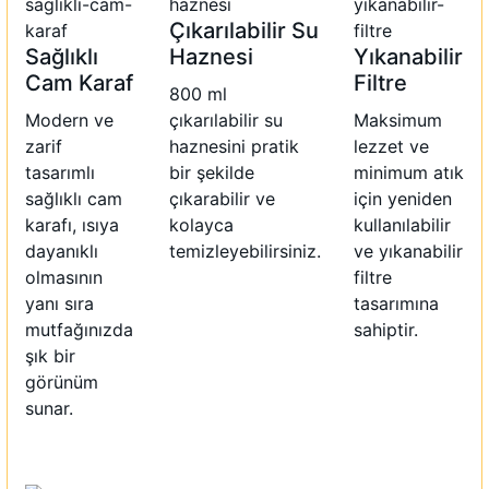
Çıkarılabilir Su
Sağlıklı
Haznesi
Yıkanabilir
Cam Karaf
Filtre
800 ml
Modern ve
çıkarılabilir su
Maksimum
zarif
haznesini pratik
lezzet ve
tasarımlı
bir şekilde
minimum atık
sağlıklı cam
çıkarabilir ve
için yeniden
karafı, ısıya
kolayca
kullanılabilir
dayanıklı
temizleyebilirsiniz.
ve yıkanabilir
olmasının
filtre
yanı sıra
tasarımına
mutfağınızda
sahiptir.
şık bir
görünüm
sunar.