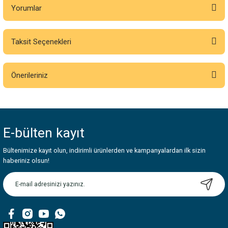
Yorumlar
Taksit Seçenekleri
Bu ürüne ilk yorumu siz yapın!
Önerileriniz
Yorum Yaz
Bu ürünün fiyat bilgisi, resim, ürün açıklamalarında ve diğer konularda
yetersiz gördüğünüz noktaları öneri formunu kullanarak tarafımıza
iletebilirsiniz.
E-bülten
kayıt
Görüş ve önerileriniz için teşekkür ederiz.
Bültenimize kayıt olun, indirimli ürünlerden ve kampanyalardan ilk sizin
Ürün resmi kalitesiz, bozuk veya görüntülenemiyor.
haberiniz olsun!
Ürün açıklamasında eksik bilgiler bulunuyor.
Ürün bilgilerinde hatalar bulunuyor.
Ürün fiyatı diğer sitelerden daha pahalı.
Bu ürüne benzer farklı alternatifler olmalı.