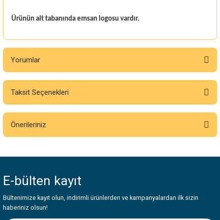
Ürünün alt tabanında emsan logosu vardır.
Yorumlar
Taksit Seçenekleri
Bu ürüne ilk yorumu siz yapın!
Önerileriniz
Yorum Yaz
Bu ürünün fiyat bilgisi, resim, ürün açıklamalarında ve diğer konularda
yetersiz gördüğünüz noktaları öneri formunu kullanarak tarafımıza
iletebilirsiniz.
E-bülten
kayıt
Görüş ve önerileriniz için teşekkür ederiz.
Bültenimize kayıt olun, indirimli ürünlerden ve kampanyalardan ilk sizin
Ürün resmi kalitesiz, bozuk veya görüntülenemiyor.
haberiniz olsun!
Ürün açıklamasında eksik bilgiler bulunuyor.