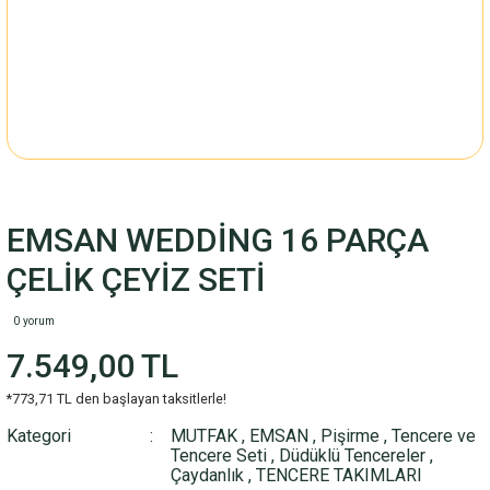
EMSAN WEDDİNG 16 PARÇA
ÇELİK ÇEYİZ SETİ
0 yorum
7.549,00 TL
*773,71 TL den başlayan taksitlerle!
Kategori
MUTFAK
,
EMSAN
,
Pişirme
,
Tencere ve
Tencere Seti
,
Düdüklü Tencereler
,
Çaydanlık
,
TENCERE TAKIMLARI